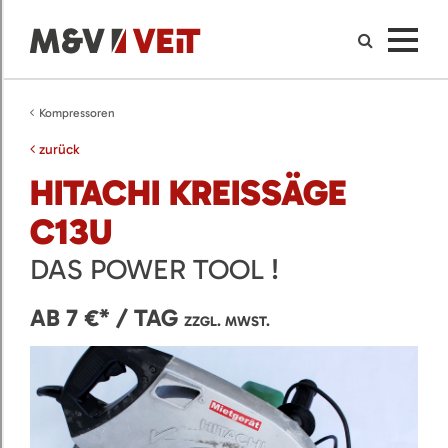
Kompressoren
zurück
HITACHI KREISSÄGE
C13U
DAS POWER TOOL !
AB 7 €* / TAG
ZZGL. MWST.