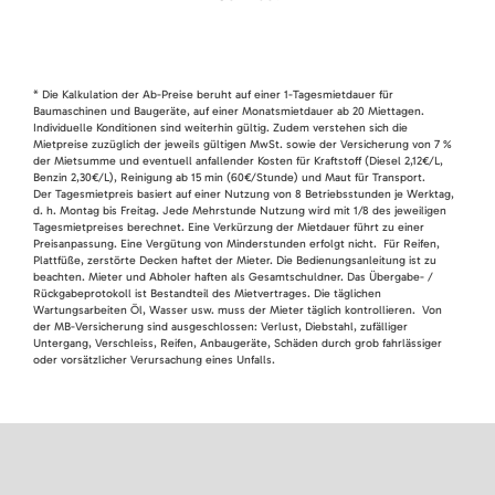
* Die Kalkulation der Ab-Preise beruht auf einer 1-Tagesmietdauer für
Baumaschinen und Baugeräte, auf einer Monatsmietdauer ab 20 Miettagen.
Individuelle Konditionen sind weiterhin gültig. Zudem verstehen sich die
Mietpreise zuzüglich der jeweils gültigen MwSt. sowie der Versicherung von 7 %
der Mietsumme und eventuell anfallender Kosten für Kraftstoff (Diesel 2,12€/L,
Benzin 2,30€/L), Reinigung ab 15 min (60€/Stunde) und Maut für Transport.
Der Tagesmietpreis basiert auf einer Nutzung von 8 Betriebsstunden je Werktag,
d. h. Montag bis Freitag. Jede Mehrstunde Nutzung wird mit 1/8 des jeweiligen
Tagesmietpreises berechnet. Eine Verkürzung der Mietdauer führt zu einer
Preisanpassung. Eine Vergütung von Minderstunden erfolgt nicht. Für Reifen,
Plattfüße, zerstörte Decken haftet der Mieter. Die Bedienungsanleitung ist zu
beachten. Mieter und Abholer haften als Gesamtschuldner. Das Übergabe- /
Rückgabeprotokoll ist Bestandteil des Mietvertrages. Die täglichen
Wartungsarbeiten Öl, Wasser usw. muss der Mieter täglich kontrollieren. Von
der MB-Versicherung sind ausgeschlossen: Verlust, Diebstahl, zufälliger
Untergang, Verschleiss, Reifen, Anbaugeräte, Schäden durch grob fahrlässiger
oder vorsätzlicher Verursachung eines Unfalls.