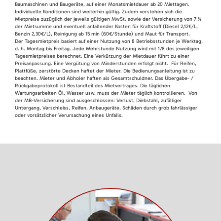
Baumaschinen und Baugeräte, auf einer Monatsmietdauer ab 20 Miettagen.
Individuelle Konditionen sind weiterhin gültig. Zudem verstehen sich die
Mietpreise zuzüglich der jeweils gültigen MwSt. sowie der Versicherung von 7 %
der Mietsumme und eventuell anfallender Kosten für Kraftstoff (Diesel 2,12€/L,
Benzin 2,30€/L), Reinigung ab 15 min (60€/Stunde) und Maut für Transport.
Der Tagesmietpreis basiert auf einer Nutzung von 8 Betriebsstunden je Werktag,
d. h. Montag bis Freitag. Jede Mehrstunde Nutzung wird mit 1/8 des jeweiligen
Tagesmietpreises berechnet. Eine Verkürzung der Mietdauer führt zu einer
Preisanpassung. Eine Vergütung von Minderstunden erfolgt nicht. Für Reifen,
Plattfüße, zerstörte Decken haftet der Mieter. Die Bedienungsanleitung ist zu
beachten. Mieter und Abholer haften als Gesamtschuldner. Das Übergabe- /
Rückgabeprotokoll ist Bestandteil des Mietvertrages. Die täglichen
Wartungsarbeiten Öl, Wasser usw. muss der Mieter täglich kontrollieren. Von
der MB-Versicherung sind ausgeschlossen: Verlust, Diebstahl, zufälliger
Untergang, Verschleiss, Reifen, Anbaugeräte, Schäden durch grob fahrlässiger
oder vorsätzlicher Verursachung eines Unfalls.