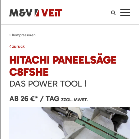
Kompressoren
zurück
HITACHI PANEELSÄGE
C8FSHE
DAS POWER TOOL !
AB 26 €* / TAG
ZZGL. MWST.