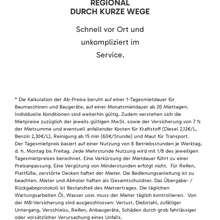
REGIONAL
DURCH KURZE WEGE
Schnell vor Ort und
unkompliziert im
Service.
* Die Kalkulation der Ab-Preise beruht auf einer 1-Tagesmietdauer für
Baumaschinen und Baugeräte, auf einer Monatsmietdauer ab 20 Miettagen.
Individuelle Konditionen sind weiterhin gültig. Zudem verstehen sich die
Mietpreise zuzüglich der jeweils gültigen MwSt. sowie der Versicherung von 7 %
der Mietsumme und eventuell anfallender Kosten für Kraftstoff (Diesel 2,12€/L,
Benzin 2,30€/L), Reinigung ab 15 min (60€/Stunde) und Maut für Transport.
Der Tagesmietpreis basiert auf einer Nutzung von 8 Betriebsstunden je Werktag,
d. h. Montag bis Freitag. Jede Mehrstunde Nutzung wird mit 1/8 des jeweiligen
Tagesmietpreises berechnet. Eine Verkürzung der Mietdauer führt zu einer
Preisanpassung. Eine Vergütung von Minderstunden erfolgt nicht. Für Reifen,
Plattfüße, zerstörte Decken haftet der Mieter. Die Bedienungsanleitung ist zu
beachten. Mieter und Abholer haften als Gesamtschuldner. Das Übergabe- /
Rückgabeprotokoll ist Bestandteil des Mietvertrages. Die täglichen
Wartungsarbeiten Öl, Wasser usw. muss der Mieter täglich kontrollieren. Von
der MB-Versicherung sind ausgeschlossen: Verlust, Diebstahl, zufälliger
Untergang, Verschleiss, Reifen, Anbaugeräte, Schäden durch grob fahrlässiger
oder vorsätzlicher Verursachung eines Unfalls.