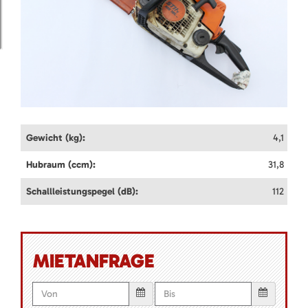
Gewicht (kg):
4,1
Hubraum (ccm):
31,8
Schallleistungspegel (dB):
112
MIETANFRAGE