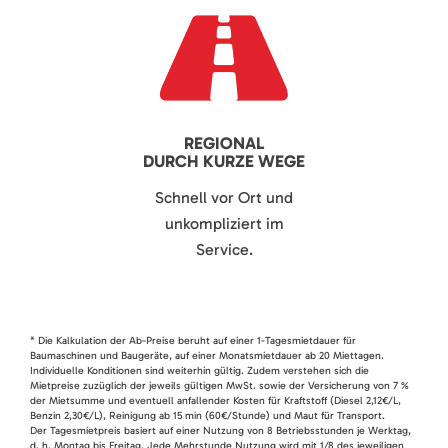
REGIONAL
DURCH KURZE WEGE
Schnell vor Ort und
unkompliziert im
Service.
* Die Kalkulation der Ab-Preise beruht auf einer 1-Tagesmietdauer für
Baumaschinen und Baugeräte, auf einer Monatsmietdauer ab 20 Miettagen.
Individuelle Konditionen sind weiterhin gültig. Zudem verstehen sich die
Mietpreise zuzüglich der jeweils gültigen MwSt. sowie der Versicherung von 7 %
der Mietsumme und eventuell anfallender Kosten für Kraftstoff (Diesel 2,12€/L,
Benzin 2,30€/L), Reinigung ab 15 min (60€/Stunde) und Maut für Transport.
Der Tagesmietpreis basiert auf einer Nutzung von 8 Betriebsstunden je Werktag,
d. h. Montag bis Freitag. Jede Mehrstunde Nutzung wird mit 1/8 des jeweiligen