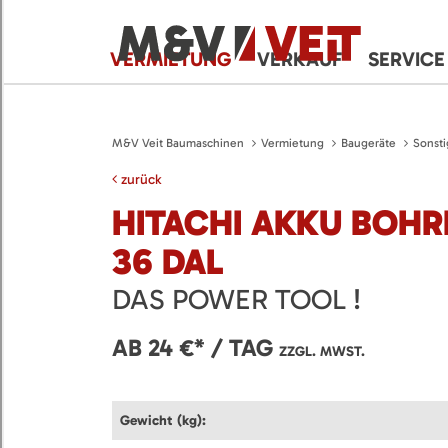
VERMIETUNG
VERKAUF
SERVICE
M&V Veit Baumaschinen
Vermietung
Baugeräte
Sonsti
zurück
HITACHI AKKU BOH
36 DAL
DAS POWER TOOL !
AB 24 €* / TAG
ZZGL. MWST.
Gewicht (kg):