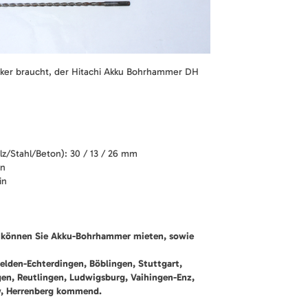
rker braucht, der Hitachi Akku Bohrhammer DH
z/Stahl/Beton): 30 / 13 / 26 mm
in
in
 können Sie Akku-Bohrhammer mieten, sowie
felden-Echterdingen, Böblingen, Stuttgart,
gen, Reutlingen, Ludwigsburg, Vaihingen-Enz,
w, Herrenberg kommend.