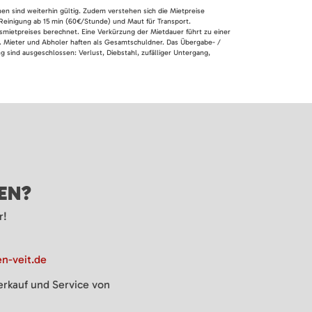
nen sind weiterhin gültig. Zudem verstehen sich die Mietpreise
 Reinigung ab 15 min (60€/Stunde) und Maut für Transport.
smietpreises berechnet. Eine Verkürzung der Mietdauer führt zu einer
en. Mieter und Abholer haften als Gesamtschuldner. Das Übergabe- /
 sind ausgeschlossen: Verlust, Diebstahl, zufälliger Untergang,
GEN?
r!
n-veit.de
Verkauf und Service von