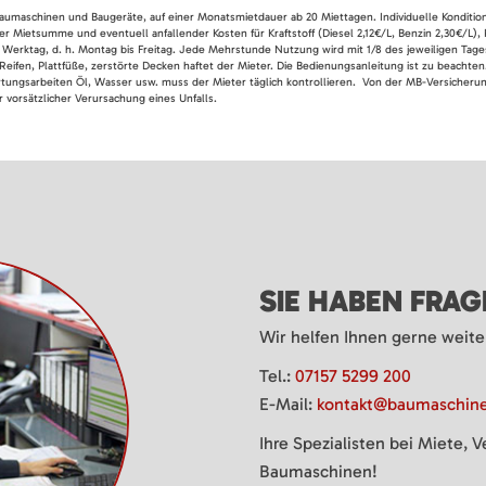
 Baumaschinen und Baugeräte, auf einer Monatsmietdauer ab 20 Miettagen. Individuelle Konditio
er Mietsumme und eventuell anfallender Kosten für Kraftstoff (Diesel 2,12€/L, Benzin 2,30€/L),
 Werktag, d. h. Montag bis Freitag. Jede Mehrstunde Nutzung wird mit 1/8 des jeweiligen Tage
Reifen, Plattfüße, zerstörte Decken haftet der Mieter. Die Bedienungsanleitung ist zu beacht
rtungsarbeiten Öl, Wasser usw. muss der Mieter täglich kontrollieren. Von der MB-Versicherung
 vorsätzlicher Verursachung eines Unfalls.
SIE HABEN FRA
Wir helfen Ihnen gerne weite
Tel.:
07157 5299 200
E-Mail:
kontakt@baumaschine
Ihre Spezialisten bei Miete, 
Baumaschinen!