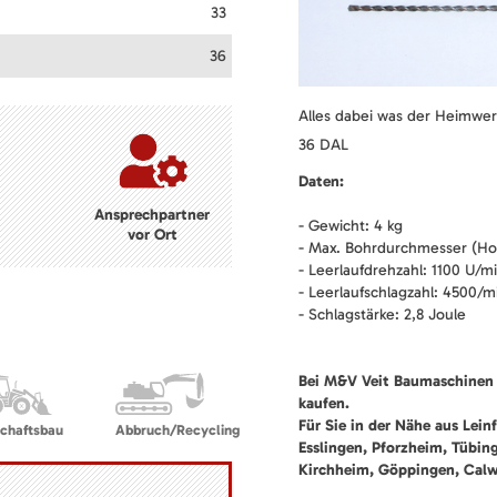
33
36
Alles dabei was der Heimwe
36 DAL
Daten:
Ansprechpartner
- Gewicht: 4 kg
vor Ort
- Max. Bohrdurchmesser (Hol
- Leerlaufdrehzahl: 1100 U/m
- Leerlaufschlagzahl: 4500/m
- Schlagstärke: 2,8 Joule
Bei M&V Veit Baumaschinen
kaufen.
Für Sie in der Nähe aus Lein
chaftsbau
Abbruch/Recycling
Esslingen, Pforzheim, Tübin
Kirchheim, Göppingen, Cal