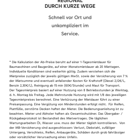
REGIONAL
DURCH KURZE WEGE
Schnell vor Ort und
unkompliziert im
Service.
* Die Kalkulation der Ab-Preise beruht auf einer 1-Tagesmietdauer für
Baumaschinen und Baugeräte, auf einer Monatsmietdauer ab 20 Miettagen.
Individuelle Konditionen sind weiterhin gültig. Zudem verstehen sich die
Mietpreise zuzüglich der jeweils gültigen MwSt. sowie der Versicherung von 7 %
der Mietsumme und eventuell anfallender Kosten für Kraftstoff (Diesel 2,12€/L,
Benzin 2,30€/L), Reinigung ab 15 min (60€/Stunde) und Maut für Transport.
Der Tagesmietpreis basiert auf einer Nutzung von 8 Betriebsstunden je Werktag,
d. h. Montag bis Freitag. Jede Mehrstunde Nutzung wird mit 1/8 des jeweiligen
Tagesmietpreises berechnet. Eine Verkürzung der Mietdauer führt zu einer
Preisanpassung. Eine Vergütung von Minderstunden erfolgt nicht. Für Reifen,
Plattfüße, zerstörte Decken haftet der Mieter. Die Bedienungsanleitung ist zu
beachten. Mieter und Abholer haften als Gesamtschuldner. Das Übergabe- /
Rückgabeprotokoll ist Bestandteil des Mietvertrages. Die täglichen
Wartungsarbeiten Öl, Wasser usw. muss der Mieter täglich kontrollieren. Von
der MB-Versicherung sind ausgeschlossen: Verlust, Diebstahl, zufälliger
Untergang, Verschleiss, Reifen, Anbaugeräte, Schäden durch grob fahrlässiger
oder vorsätzlicher Verursachung eines Unfalls.