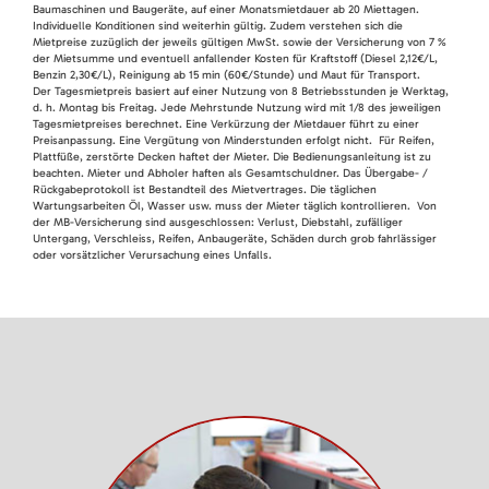
Baumaschinen und Baugeräte, auf einer Monatsmietdauer ab 20 Miettagen.
Individuelle Konditionen sind weiterhin gültig. Zudem verstehen sich die
Mietpreise zuzüglich der jeweils gültigen MwSt. sowie der Versicherung von 7 %
der Mietsumme und eventuell anfallender Kosten für Kraftstoff (Diesel 2,12€/L,
Benzin 2,30€/L), Reinigung ab 15 min (60€/Stunde) und Maut für Transport.
Der Tagesmietpreis basiert auf einer Nutzung von 8 Betriebsstunden je Werktag,
d. h. Montag bis Freitag. Jede Mehrstunde Nutzung wird mit 1/8 des jeweiligen
Tagesmietpreises berechnet. Eine Verkürzung der Mietdauer führt zu einer
Preisanpassung. Eine Vergütung von Minderstunden erfolgt nicht. Für Reifen,
Plattfüße, zerstörte Decken haftet der Mieter. Die Bedienungsanleitung ist zu
beachten. Mieter und Abholer haften als Gesamtschuldner. Das Übergabe- /
Rückgabeprotokoll ist Bestandteil des Mietvertrages. Die täglichen
Wartungsarbeiten Öl, Wasser usw. muss der Mieter täglich kontrollieren. Von
der MB-Versicherung sind ausgeschlossen: Verlust, Diebstahl, zufälliger
Untergang, Verschleiss, Reifen, Anbaugeräte, Schäden durch grob fahrlässiger
oder vorsätzlicher Verursachung eines Unfalls.