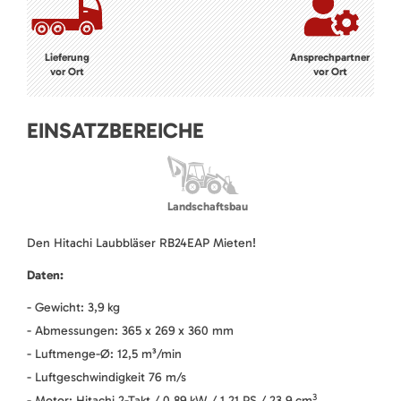
Lieferung
Ansprechpartner
vor Ort
vor Ort
EINSATZBEREICHE
Landschaftsbau
Den Hitachi Laubbläser RB24EAP Mieten!
Daten:
- Gewicht: 3,9 kg
- Abmessungen: 365 x 269 x 360 mm
- Luftmenge-Ø: 12,5 m³/min
- Luftgeschwindigkeit 76 m/s
3
- Motor: Hitachi 2-Takt / 0,89 kW / 1,21 PS / 23,9 cm