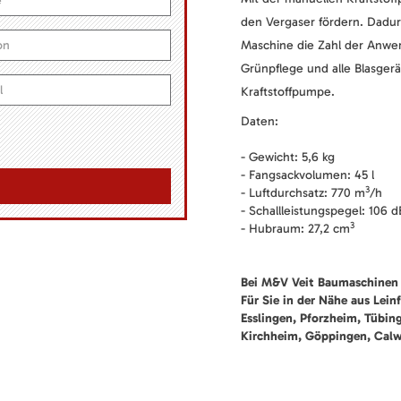
den Vergaser fördern. Dadur
Maschine die Zahl der Anwerf
Grünpflege und alle Blasger
Kraftstoffpumpe.
Daten:
- Gewicht: 5,6 kg
- Fangsackvolumen: 45 l
3
- Luftdurchsatz: 770 m
/h
- Schallleistungspegel: 106 d
3
- Hubraum: 27,2 cm
Bei M&V Veit Baumaschinen 
Für Sie in der Nähe aus Lein
Esslingen, Pforzheim, Tübin
Kirchheim, Göppingen, Cal