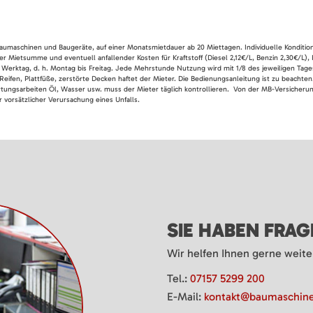
 Baumaschinen und Baugeräte, auf einer Monatsmietdauer ab 20 Miettagen. Individuelle Konditio
er Mietsumme und eventuell anfallender Kosten für Kraftstoff (Diesel 2,12€/L, Benzin 2,30€/L),
 Werktag, d. h. Montag bis Freitag. Jede Mehrstunde Nutzung wird mit 1/8 des jeweiligen Tage
Reifen, Plattfüße, zerstörte Decken haftet der Mieter. Die Bedienungsanleitung ist zu beacht
rtungsarbeiten Öl, Wasser usw. muss der Mieter täglich kontrollieren. Von der MB-Versicherung
 vorsätzlicher Verursachung eines Unfalls.
SIE HABEN FRA
Wir helfen Ihnen gerne weite
Tel.:
07157 5299 200
E-Mail:
kontakt@baumaschine