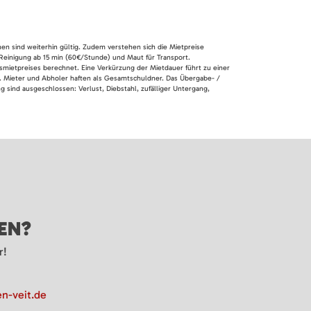
nen sind weiterhin gültig. Zudem verstehen sich die Mietpreise
 Reinigung ab 15 min (60€/Stunde) und Maut für Transport.
smietpreises berechnet. Eine Verkürzung der Mietdauer führt zu einer
en. Mieter und Abholer haften als Gesamtschuldner. Das Übergabe- /
 sind ausgeschlossen: Verlust, Diebstahl, zufälliger Untergang,
GEN?
r!
n-veit.de