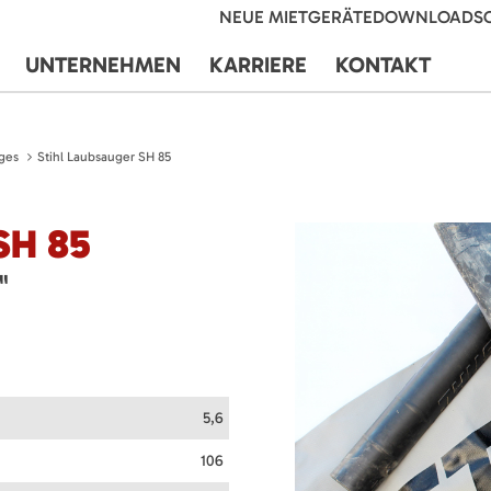
NEUE MIETGERÄTE
DOWNLOADS
UNTERNEHMEN
KARRIERE
KONTAKT
ges
Stihl Laubsauger SH 85
SH 85
"
5,6
106