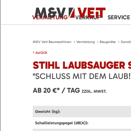
VERMIETUNG
VERKAUF
SERVICE
M&V Veit Baumaschinen
Vermietung
Baugeräte
Sonsti
zurück
STIHL LAUBSAUGER 
"SCHLUSS MIT DEM LAUB!
AB 20 €* / TAG
ZZGL. MWST.
Gewicht (kg):
Schallleistungspegel (dB(A)):