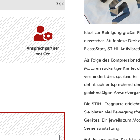
27,2
Ideal zur Reinigung großer F
einsetzbar. Stufenlose Dreh
Ansprechpartner
ElastoStart, STIHL Antivibra
vor Ort
Als Folge des Kompressions
Motoren ruckartige Kräfte, d
vermindert dies spürbar. Ei
dehnt sich entsprechend der
gleichmäßigen Anwerfvorgang
Die STIHL Traggurte erleicht
Sie bieten viel Bewegungsfr
Gerätes. Ein jeweils zum Mo
Serienausstattung.
Mit der manuellen Kraftstoff