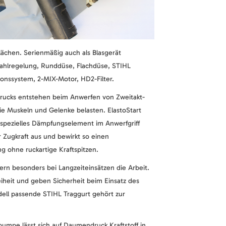
lächen. Serienmäßig auch als Blasgerät
zahlregelung, Runddüse, Flachdüse, STIHL
tionssystem, 2-MIX-Motor, HD2-Filter.
drucks entstehen beim Anwerfen von Zweitakt-
ie Muskeln und Gelenke belasten. ElastoStart
n spezielles Dämpfungselement im Anwerfgriff
 Zugkraft aus und bewirkt so einen
 ohne ruckartige Kraftspitzen.
ern besonders bei Langzeiteinsätzen die Arbeit.
eiheit und geben Sicherheit beim Einsatz des
dell passende STIHL Traggurt gehört zur
pumpe lässt sich auf Daumendruck Kraftstoff in