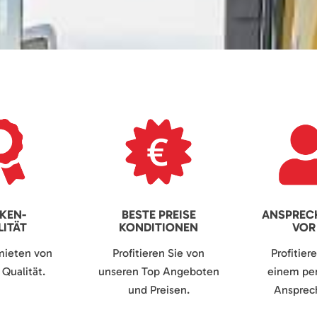
KEN-
BESTE PREISE
ANSPREC
ITÄT
KONDITIONEN
VOR
mieten von
Profitieren Sie von
Profitier
Qualität.
unseren Top Angeboten
einem per
und Preisen.
Ansprech