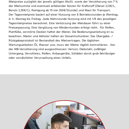
Mietpreise zuzüglich der jeweils gültigen MwSt. sowie der Versicherung von 7 %
der Mietsumme und eventuell anfallender Kosten für Kraftstoff (Diesel 2,12€/L,
Benzin 2,30€/L), Reinigung ab 15 min (60€/Stunde) und Maut für Transport.
Der Tagesmietpreis basiert auf einer Nutzung von 8 Betriebsstunden je Werktag,
d. h. Montag bis Freitag. Jede Mehrstunde Nutzung wird mit 1/8 des jeweiligen
Tagesmietpreises berechnet. Eine Verkürzung der Mietdauer führt zu einer
Preisanpassung. Eine Vergütung von Minderstunden erfolgt nicht. Für Reifen,
Plattfüße, zerstörte Decken haftet der Mieter. Die Bedienungsanleitung ist zu
beachten. Mieter und Abholer haften als Gesamtschuldner. Das Übergabe- /
Rückgabeprotokoll ist Bestandteil des Mietvertrages. Die täglichen
Wartungsarbeiten Öl, Wasser usw. muss der Mieter täglich kontrollieren. Von
der MB-Versicherung sind ausgeschlossen: Verlust, Diebstahl, zufälliger
Untergang, Verschleiss, Reifen, Anbaugeräte, Schäden durch grob fahrlässiger
oder vorsätzlicher Verursachung eines Unfalls.