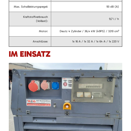
Max. Schallleistungspegel:
93 dB (A)
Kraftstoffverbrauch
9,7 l / h
(Volllast):
Motor:
Deutz 4 Zylinder / 36,4 kW (49PS) / 3210 cm³
Anschlüsse:
1x 16 A / 1x 32 A / 1x 64 A / 1x 220 V
IM EINSATZ