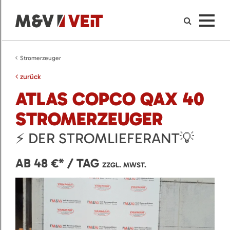
Stromerzeuger
zurück
ATLAS COPCO QAX 40
STROMERZEUGER
⚡ DER STROMLIEFERANT💡
AB 48 €* / TAG
ZZGL. MWST.