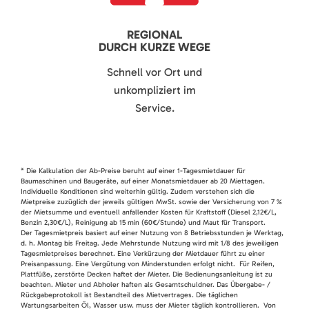
REGIONAL
DURCH KURZE WEGE
Schnell vor Ort und
unkompliziert im
Service.
* Die Kalkulation der Ab-Preise beruht auf einer 1-Tagesmietdauer für
Baumaschinen und Baugeräte, auf einer Monatsmietdauer ab 20 Miettagen.
Individuelle Konditionen sind weiterhin gültig. Zudem verstehen sich die
Mietpreise zuzüglich der jeweils gültigen MwSt. sowie der Versicherung von 7 %
der Mietsumme und eventuell anfallender Kosten für Kraftstoff (Diesel 2,12€/L,
Benzin 2,30€/L), Reinigung ab 15 min (60€/Stunde) und Maut für Transport.
Der Tagesmietpreis basiert auf einer Nutzung von 8 Betriebsstunden je Werktag,
d. h. Montag bis Freitag. Jede Mehrstunde Nutzung wird mit 1/8 des jeweiligen
Tagesmietpreises berechnet. Eine Verkürzung der Mietdauer führt zu einer
Preisanpassung. Eine Vergütung von Minderstunden erfolgt nicht. Für Reifen,
Plattfüße, zerstörte Decken haftet der Mieter. Die Bedienungsanleitung ist zu
beachten. Mieter und Abholer haften als Gesamtschuldner. Das Übergabe- /
Rückgabeprotokoll ist Bestandteil des Mietvertrages. Die täglichen
Wartungsarbeiten Öl, Wasser usw. muss der Mieter täglich kontrollieren. Von