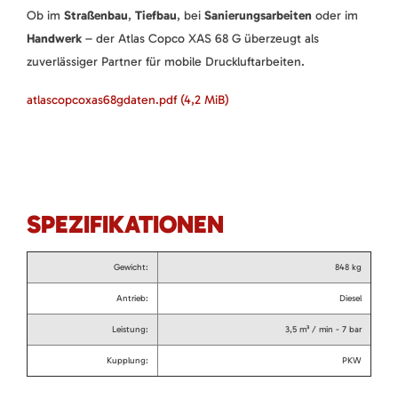
Ob im
Straßenbau
,
Tiefbau
, bei
Sanierungsarbeiten
oder im
Handwerk
– der Atlas Copco XAS 68 G überzeugt als
zuverlässiger Partner für mobile Druckluftarbeiten.
atlascopcoxas68gdaten.pdf
(4,2 MiB)
SPEZIFIKATIONEN
Gewicht:
848 kg
Antrieb:
Diesel
Leistung:
3,5 m³ / min - 7 bar
Kupplung:
PKW