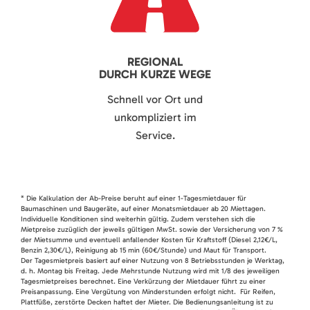
REGIONAL
DURCH KURZE WEGE
Schnell vor Ort und
unkompliziert im
Service.
* Die Kalkulation der Ab-Preise beruht auf einer 1-Tagesmietdauer für
Baumaschinen und Baugeräte, auf einer Monatsmietdauer ab 20 Miettagen.
Individuelle Konditionen sind weiterhin gültig. Zudem verstehen sich die
Mietpreise zuzüglich der jeweils gültigen MwSt. sowie der Versicherung von 7 %
der Mietsumme und eventuell anfallender Kosten für Kraftstoff (Diesel 2,12€/L,
Benzin 2,30€/L), Reinigung ab 15 min (60€/Stunde) und Maut für Transport.
Der Tagesmietpreis basiert auf einer Nutzung von 8 Betriebsstunden je Werktag,
d. h. Montag bis Freitag. Jede Mehrstunde Nutzung wird mit 1/8 des jeweiligen
Tagesmietpreises berechnet. Eine Verkürzung der Mietdauer führt zu einer
Preisanpassung. Eine Vergütung von Minderstunden erfolgt nicht. Für Reifen,
Plattfüße, zerstörte Decken haftet der Mieter. Die Bedienungsanleitung ist zu