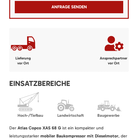
Lieferung
Ansprechpartner
vor Ort
vor Ort
EINSATZBEREICHE
Hoch-/Tiefbau
Landwirtschaft
Baugewerbe
Der
Atlas Copco XAS 68 G
ist ein kompakter und
leistungsstarker
mobiler Baukompressor mit Dieselmotor
, der