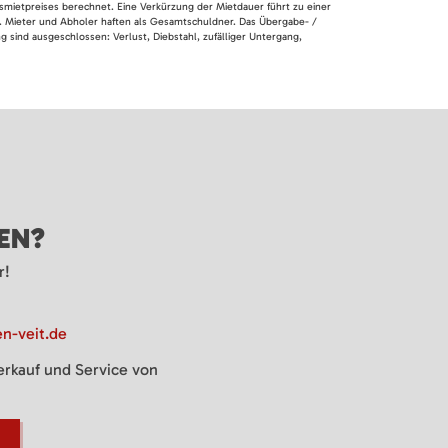
smietpreises berechnet. Eine Verkürzung der Mietdauer führt zu einer
en. Mieter und Abholer haften als Gesamtschuldner. Das Übergabe- /
 sind ausgeschlossen: Verlust, Diebstahl, zufälliger Untergang,
GEN?
r!
n-veit.de
Verkauf und Service von