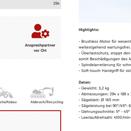
294
Highlights:
- Brushless Motor für wesent
Ansprechpartner
weitestgehend wartungsfrei.
vor Ort
- Überlastschutz, stoppt de
somit Beschädigungen des M
- Spindelarretierung für sch
- Soft-touch Handgriff für si
Daten:
- Gewicht: 3,2 kg
- Abmessungen: 294 x 188 x
- Sägeblatt: Ø 165 mm
chaftsbau
Abbruch/Recycling
- Sägeleistung bei 90°/45°:
- Gehrungsschnitte: 5° - 45°
- Leerlaufdrehzahl: 4100/min