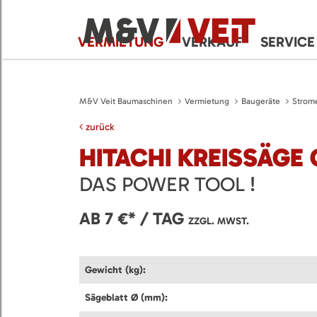
VERMIETUNG
VERKAUF
SERVICE
M&V Veit Baumaschinen
Vermietung
Baugeräte
Strom
zurück
HITACHI KREISSÄGE 
DAS POWER TOOL !
AB 7 €* / TAG
ZZGL. MWST.
Gewicht (kg):
Sägeblatt Ø (mm):