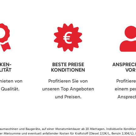
KEN-
BESTE PREISE
ANSPREC
ITÄT
KONDITIONEN
VOR
mieten von
Profitieren Sie von
Profitier
Qualität.
unseren Top Angeboten
einem per
und Preisen.
Ansprech
 Baumaschinen und Baugeräte, auf einer Monatsmietdauer ab 20 Miettagen. Individuelle Konditio
er Mietsumme und eventuell anfallender Kosten für Kraftstoff (Diesel 2,12€/L, Benzin 2,30€/L),