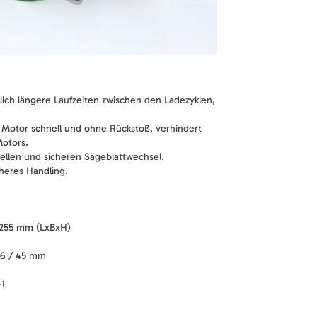
lich längere Laufzeiten zwischen den Ladezyklen,
n Motor schnell und ohne Rückstoß, verhindert
otors.
nellen und sicheren Sägeblattwechsel.
cheres Handling.
 255 mm (LxBxH)
 66 / 45 mm
-1