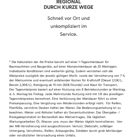
REGIONAL
DURCH KURZE WEGE
Schnell vor Ort und
unkompliziert im
Service.
* Die Kalkulation der Ab-Preise beruht auf einer 1-Tagesmietdauer für
Baumaschinen und Baugeräte, auf einer Monatsmietdauer ab 20 Miettagen.
Individuelle Konditionen sind weiterhin gültig. Zudem verstehen sich die
Mietpreise zuzüglich der jeweils gültigen MwSt. sowie der Versicherung von 7 %
der Mietsumme und eventuell anfallender Kosten für Kraftstoff (Diesel 2,12€/L,
Benzin 2,30€/L), Reinigung ab 15 min (60€/Stunde) und Maut für Transport.
Der Tagesmietpreis basiert auf einer Nutzung von 8 Betriebsstunden je Werktag,
d. h. Montag bis Freitag. Jede Mehrstunde Nutzung wird mit 1/8 des jeweiligen
Tagesmietpreises berechnet. Eine Verkürzung der Mietdauer führt zu einer
Preisanpassung. Eine Vergütung von Minderstunden erfolgt nicht. Für Reifen,
Plattfüße, zerstörte Decken haftet der Mieter. Die Bedienungsanleitung ist zu
beachten. Mieter und Abholer haften als Gesamtschuldner. Das Übergabe- /
Rückgabeprotokoll ist Bestandteil des Mietvertrages. Die täglichen
Wartungsarbeiten Öl, Wasser usw. muss der Mieter täglich kontrollieren. Von
der MB-Versicherung sind ausgeschlossen: Verlust, Diebstahl, zufälliger
Untergang, Verschleiss, Reifen, Anbaugeräte, Schäden durch grob fahrlässiger
oder vorsätzlicher Verursachung eines Unfalls.