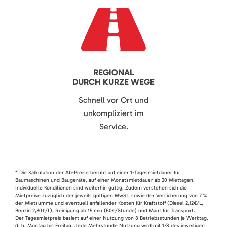
REGIONAL
DURCH KURZE WEGE
Schnell vor Ort und
unkompliziert im
Service.
* Die Kalkulation der Ab-Preise beruht auf einer 1-Tagesmietdauer für
Baumaschinen und Baugeräte, auf einer Monatsmietdauer ab 20 Miettagen.
Individuelle Konditionen sind weiterhin gültig. Zudem verstehen sich die
Mietpreise zuzüglich der jeweils gültigen MwSt. sowie der Versicherung von 7 %
der Mietsumme und eventuell anfallender Kosten für Kraftstoff (Diesel 2,12€/L,
Benzin 2,30€/L), Reinigung ab 15 min (60€/Stunde) und Maut für Transport.
Der Tagesmietpreis basiert auf einer Nutzung von 8 Betriebsstunden je Werktag,
d. h. Montag bis Freitag. Jede Mehrstunde Nutzung wird mit 1/8 des jeweiligen