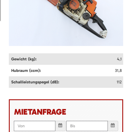
Gewicht (kg):
4,1
Hubraum (ccm):
31,8
Schallleistungspegel (dB):
112
MIETANFRAGE