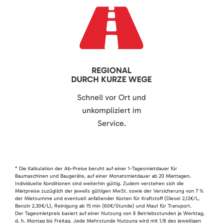
REGIONAL
DURCH KURZE WEGE
Schnell vor Ort und
unkompliziert im
Service.
* Die Kalkulation der Ab-Preise beruht auf einer 1-Tagesmietdauer für
Baumaschinen und Baugeräte, auf einer Monatsmietdauer ab 20 Miettagen.
Individuelle Konditionen sind weiterhin gültig. Zudem verstehen sich die
Mietpreise zuzüglich der jeweils gültigen MwSt. sowie der Versicherung von 7 %
der Mietsumme und eventuell anfallender Kosten für Kraftstoff (Diesel 2,12€/L,
Benzin 2,30€/L), Reinigung ab 15 min (60€/Stunde) und Maut für Transport.
Der Tagesmietpreis basiert auf einer Nutzung von 8 Betriebsstunden je Werktag,
d. h. Montag bis Freitag. Jede Mehrstunde Nutzung wird mit 1/8 des jeweiligen