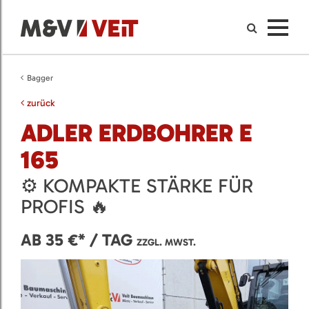
Bagger
zurück
ADLER ERDBOHRER E
165
⚙️ KOMPAKTE STÄRKE FÜR
PROFIS 🔥
AB 35 €* / TAG
ZZGL. MWST.