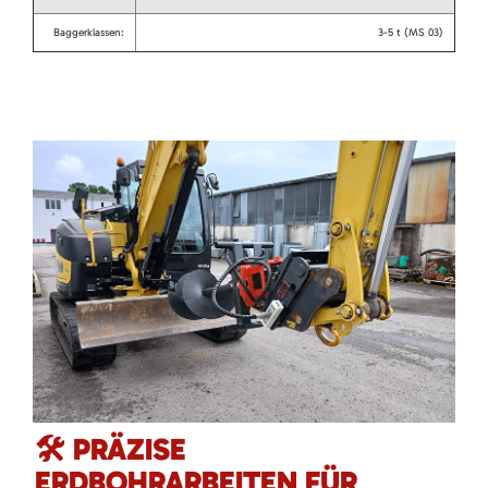
Baggerklassen:
3-5 t (MS 03)
🛠️ PRÄZISE
ERDBOHRARBEITEN FÜR