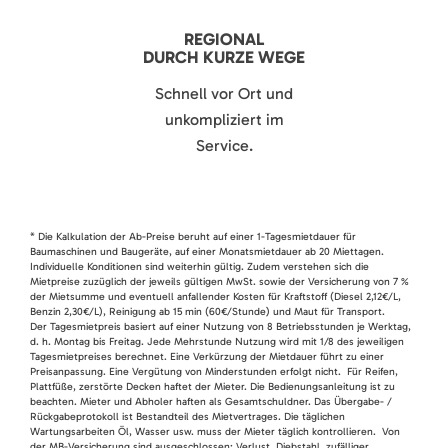
REGIONAL
DURCH KURZE WEGE
Schnell vor Ort und
unkompliziert im
Service.
* Die Kalkulation der Ab-Preise beruht auf einer 1-Tagesmietdauer für
Baumaschinen und Baugeräte, auf einer Monatsmietdauer ab 20 Miettagen.
Individuelle Konditionen sind weiterhin gültig. Zudem verstehen sich die
Mietpreise zuzüglich der jeweils gültigen MwSt. sowie der Versicherung von 7 %
der Mietsumme und eventuell anfallender Kosten für Kraftstoff (Diesel 2,12€/L,
Benzin 2,30€/L), Reinigung ab 15 min (60€/Stunde) und Maut für Transport.
Der Tagesmietpreis basiert auf einer Nutzung von 8 Betriebsstunden je Werktag,
d. h. Montag bis Freitag. Jede Mehrstunde Nutzung wird mit 1/8 des jeweiligen
Tagesmietpreises berechnet. Eine Verkürzung der Mietdauer führt zu einer
Preisanpassung. Eine Vergütung von Minderstunden erfolgt nicht. Für Reifen,
Plattfüße, zerstörte Decken haftet der Mieter. Die Bedienungsanleitung ist zu
beachten. Mieter und Abholer haften als Gesamtschuldner. Das Übergabe- /
Rückgabeprotokoll ist Bestandteil des Mietvertrages. Die täglichen
Wartungsarbeiten Öl, Wasser usw. muss der Mieter täglich kontrollieren. Von
der MB-Versicherung sind ausgeschlossen: Verlust, Diebstahl, zufälliger