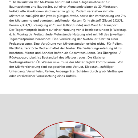
* Die Kalkulation der Ab-Preise beruht auf einer 1-Tagesmietdauer für
Baumaschinen und Baugeräte, auf einer Monatsmietdauer ab 20 Miettagen.
Individuelle Konditionen sind weiterhin gültig. Zudem verstehen sich die
Mietpreise zuzüglich der jeweils gültigen MwSt. sowie der Versicherung von 7 %
der Mietsumme und eventuell anfallender Kosten für Kraftstoff (Diesel 2,12€/L,
Benzin 2,30€/L), Reinigung ab 15 min (60€/Stunde) und Maut für Transport.
Der Tagesmietpreis basiert auf einer Nutzung von 8 Betriebsstunden je Werktag,
d. h. Montag bis Freitag. Jede Mehrstunde Nutzung wird mit 1/8 des jeweiligen
Tagesmietpreises berechnet. Eine Verkürzung der Mietdauer führt zu einer
Preisanpassung. Eine Vergütung von Minderstunden erfolgt nicht. Für Reifen,
Plattfüße, zerstörte Decken haftet der Mieter. Die Bedienungsanleitung ist zu
beachten. Mieter und Abholer haften als Gesamtschuldner. Das Übergabe- /
Rückgabeprotokoll ist Bestandteil des Mietvertrages. Die täglichen
Wartungsarbeiten Öl, Wasser usw. muss der Mieter täglich kontrollieren. Von
der MB-Versicherung sind ausgeschlossen: Verlust, Diebstahl, zufälliger
Untergang, Verschleiss, Reifen, Anbaugeräte, Schäden durch grob fahrlässiger
oder vorsätzlicher Verursachung eines Unfalls.