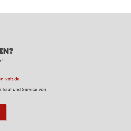
GEN?
r!
n-veit.de
Verkauf und Service von