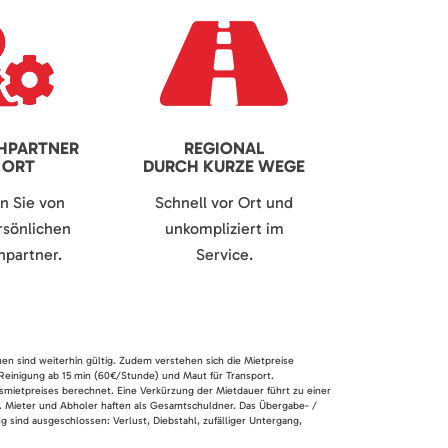
HPARTNER
REGIONAL
 ORT
DURCH KURZE WEGE
en Sie von
Schnell vor Ort und
sönlichen
unkompliziert im
partner.
Service.
nen sind weiterhin gültig. Zudem verstehen sich die Mietpreise
 Reinigung ab 15 min (60€/Stunde) und Maut für Transport.
smietpreises berechnet. Eine Verkürzung der Mietdauer führt zu einer
en. Mieter und Abholer haften als Gesamtschuldner. Das Übergabe- /
 sind ausgeschlossen: Verlust, Diebstahl, zufälliger Untergang,