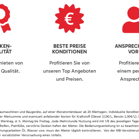
KEN-
BESTE PREISE
ANSPREC
ITÄT
KONDITIONEN
VOR
mieten von
Profitieren Sie von
Profitier
Qualität.
unseren Top Angeboten
einem per
und Preisen.
Ansprech
 Baumaschinen und Baugeräte, auf einer Monatsmietdauer ab 20 Miettagen. Individuelle Konditio
er Mietsumme und eventuell anfallender Kosten für Kraftstoff (Diesel 2,12€/L, Benzin 2,30€/L),
 Werktag, d. h. Montag bis Freitag. Jede Mehrstunde Nutzung wird mit 1/8 des jeweiligen Tage
Reifen, Plattfüße, zerstörte Decken haftet der Mieter. Die Bedienungsanleitung ist zu beacht
rtungsarbeiten Öl, Wasser usw. muss der Mieter täglich kontrollieren. Von der MB-Versicherung
 vorsätzlicher Verursachung eines Unfalls.