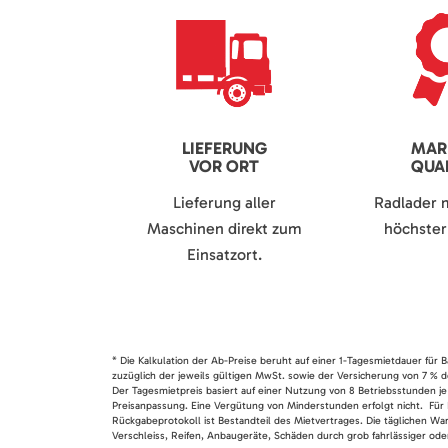
LIEFERUNG
MAR
VOR ORT
QUAL
Lieferung aller
Radlader 
Maschinen direkt zum
höchster 
Einsatzort.
* Die Kalkulation der Ab-Preise beruht auf einer 1-Tagesmietdauer für
zuzüglich der jeweils gültigen MwSt. sowie der Versicherung von 7 % d
Der Tagesmietpreis basiert auf einer Nutzung von 8 Betriebsstunden je
Preisanpassung. Eine Vergütung von Minderstunden erfolgt nicht. Für 
Rückgabeprotokoll ist Bestandteil des Mietvertrages. Die täglichen Wa
Verschleiss, Reifen, Anbaugeräte, Schäden durch grob fahrlässiger oder