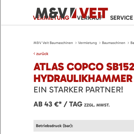
VERMIETUNG
VERKAUF
SERVICE
M&V Veit Baumaschinen
Vermietung
Baumaschinen
B
zurück
ATLAS COPCO SB15
HYDRAULIKHAMMER
EIN STARKER PARTNER!
AB 43 €* / TAG
ZZGL. MWST.
Betriebsdruck (bar):