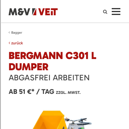
Bagger
zurück
BERGMANN C301 L
DUMPER
ABGASFREI ARBEITEN
AB 51 €* / TAG
ZZGL. MWST.