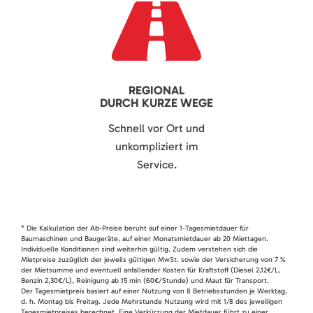
REGIONAL
DURCH KURZE WEGE
Schnell vor Ort und
unkompliziert im
Service.
* Die Kalkulation der Ab-Preise beruht auf einer 1-Tagesmietdauer für
Baumaschinen und Baugeräte, auf einer Monatsmietdauer ab 20 Miettagen.
Individuelle Konditionen sind weiterhin gültig. Zudem verstehen sich die
Mietpreise zuzüglich der jeweils gültigen MwSt. sowie der Versicherung von 7 %
der Mietsumme und eventuell anfallender Kosten für Kraftstoff (Diesel 2,12€/L,
Benzin 2,30€/L), Reinigung ab 15 min (60€/Stunde) und Maut für Transport.
Der Tagesmietpreis basiert auf einer Nutzung von 8 Betriebsstunden je Werktag,
d. h. Montag bis Freitag. Jede Mehrstunde Nutzung wird mit 1/8 des jeweiligen
Tagesmietpreises berechnet. Eine Verkürzung der Mietdauer führt zu einer