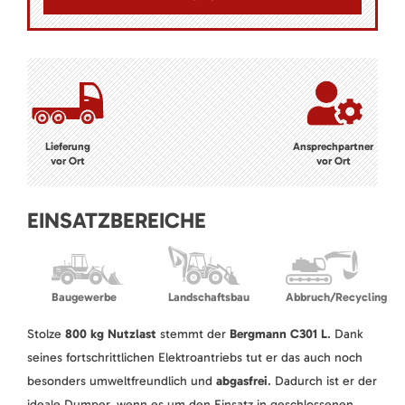
Lieferung
Ansprechpartner
vor Ort
vor Ort
EINSATZBEREICHE
Baugewerbe
Landschaftsbau
Abbruch/Recycling
Stolze
800 kg Nutzlast
stemmt der
Bergmann C301 L
. Dank
seines fortschrittlichen Elektroantriebs tut er das auch noch
besonders umweltfreundlich und
abgasfrei
. Dadurch ist er der
ideale Dumper, wenn es um den Einsatz in geschlossenen