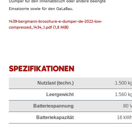
Dumper für den Innenabbruch oder andere beengte
Einsatzorte sowie für den GaLaBau.
1439-bergmann-broschure-e-dumper-de-2022-low-
compressed_1434_1.pdf
(1,8 MiB)
SPEZIFIKATIONEN
Nutzlast (techn.)
1.500 k
Leergewicht
1.560 k
Batteriespannung
80 
Batteriekapazität
16 kW