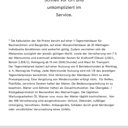
unkompliziert im
Service.
* Die Kalkulation der Ab-Preise beruht auf einer 1-Tagesmietdauer für
Baumaschinen und Baugeräte, auf einer Monatsmietdauer ab 20 Miettagen.
Individuelle Konditionen sind weiterhin gültig. Zudem verstehen sich die
Mietpreise zuzüglich der jeweils gültigen MwSt. sowie der Versicherung von 7 %
der Mietsumme und eventuell anfallender Kosten für Kraftstoff (Diesel 2,12€/L,
Benzin 2,30€/L), Reinigung ab 15 min (60€/Stunde) und Maut für Transport.
Der Tagesmietpreis basiert auf einer Nutzung von 8 Betriebsstunden je Werktag,
d. h. Montag bis Freitag. Jede Mehrstunde Nutzung wird mit 1/8 des jeweiligen
Tagesmietpreises berechnet. Eine Verkürzung der Mietdauer führt zu einer
Preisanpassung. Eine Vergütung von Minderstunden erfolgt nicht. Für Reifen,
Plattfüße, zerstörte Decken haftet der Mieter. Die Bedienungsanleitung ist zu
beachten. Mieter und Abholer haften als Gesamtschuldner. Das Übergabe- /
Rückgabeprotokoll ist Bestandteil des Mietvertrages. Die täglichen
Wartungsarbeiten Öl, Wasser usw. muss der Mieter täglich kontrollieren. Von
der MB-Versicherung sind ausgeschlossen: Verlust, Diebstahl, zufälliger
Untergang, Verschleiss, Reifen, Anbaugeräte, Schäden durch grob fahrlässiger
oder vorsätzlicher Verursachung eines Unfalls.