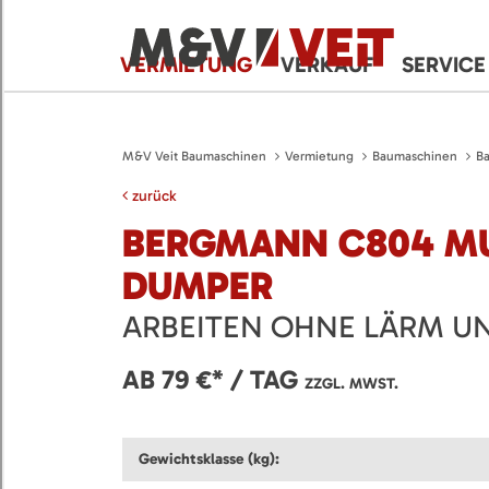
VERMIETUNG
VERKAUF
SERVICE
M&V Veit Baumaschinen
Vermietung
Baumaschinen
B
zurück
BERGMANN C804 M
DUMPER
ARBEITEN OHNE LÄRM U
AB 79 €* / TAG
ZZGL. MWST.
Gewichtsklasse (kg):