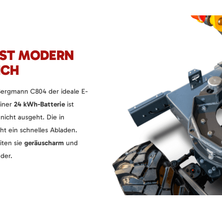
IST MODERN
ICH
Bergmann C804 der ideale E-
einer
24 kWh-Batterie
ist
 nicht ausgeht. Die in
ht ein schnelles Abladen.
iten sie
geräuscharm
und
der.