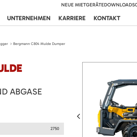
NEUE MIETGERÄTE
DOWNLOADS
UNTERNEHMEN
KARRIERE
KONTAKT
agger
Bergmann C804 Mulde Dumper
ULDE
ND ABGASE
2750