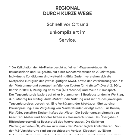
REGIONAL
DURCH KURZE WEGE
Schnell vor Ort und
unkompliziert im
Service.
* Die Kalkulation der Ab-Preise beruht auf einer 1-Tagesmietdauer für
Baumaschinen und Baugeräte, auf einer Monatsmietdauer ab 20 Miettagen.
Individuelle Konditionen sind weiterhin gültig. Zudem verstehen sich die
Mietpreise zuzüglich der jeweils gültigen MwSt. sowie der Versicherung von 7 %
der Mietsumme und eventuell anfallender Kosten für Kraftstoff (Diesel 2,12€/L,
Benzin 2,30€/L), Reinigung ab 15 min (60€/Stunde) und Maut für Transport.
Der Tagesmietpreis basiert auf einer Nutzung von 8 Betriebsstunden je Werktag,
d. h. Montag bis Freitag. Jede Mehrstunde Nutzung wird mit 1/8 des jeweiligen
Tagesmietpreises berechnet. Eine Verkürzung der Mietdauer führt zu einer
Preisanpassung. Eine Vergütung von Minderstunden erfolgt nicht. Für Reifen,
Plattfüße, zerstörte Decken haftet der Mieter. Die Bedienungsanleitung ist zu
beachten. Mieter und Abholer haften als Gesamtschuldner. Das Übergabe- /
Rückgabeprotokoll ist Bestandteil des Mietvertrages. Die täglichen
Wartungsarbeiten Öl, Wasser usw. muss der Mieter täglich kontrollieren. Von
der MB-Versicherung sind ausgeschlossen: Verlust, Diebstahl, zufälliger