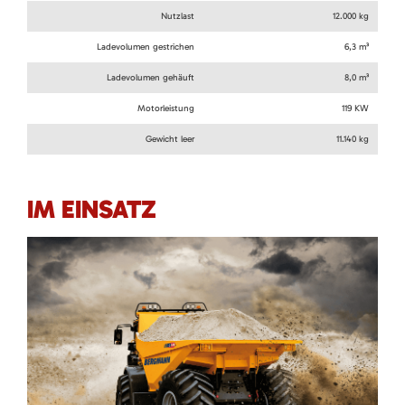
Nutzlast
12.000 kg
Ladevolumen gestrichen
6,3 m³
Ladevolumen gehäuft
8,0 m³
Motorleistung
119 KW
Gewicht leer
11.140 kg
IM EINSATZ