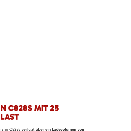
N C828S MIT 25
LAST
mann C828s verfügt über ein
Ladevolumen von