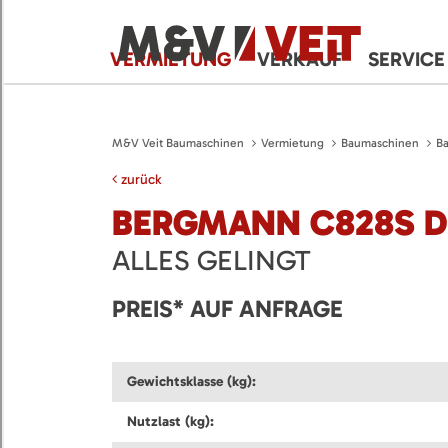
VERMIETUNG
VERKAUF
SERVICE
M&V Veit Baumaschinen
Vermietung
Baumaschinen
B
zurück
BERGMANN C828S 
ALLES GELINGT
PREIS* AUF ANFRAGE
Gewichtsklasse (kg):
Nutzlast (kg):