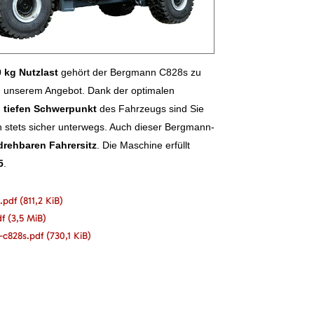
 kg Nutzlast
gehört der Bergmann C828s zu
 unserem Angebot. Dank der optimalen
m
tiefen Schwerpunkt
des Fahrzeugs sind Sie
n stets sicher unterwegs. Auch dieser Bergmann-
drehbaren Fahrersitz
. Die Maschine erfüllt
5
.
.pdf
(811,2 KiB)
df
(3,5 MiB)
-c828s.pdf
(730,1 KiB)