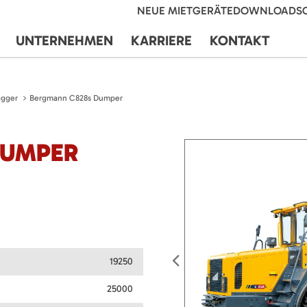
NEUE MIETGERÄTE
DOWNLOADS
UNTERNEHMEN
KARRIERE
KONTAKT
agger
Bergmann C828s Dumper
DUMPER
19250
25000