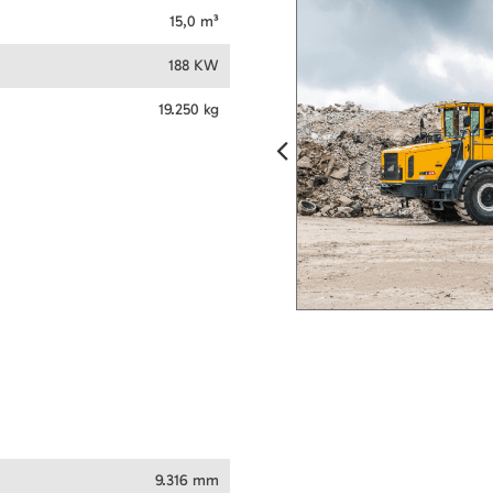
15,0 m³
188 KW
19.250 kg
9.316 mm