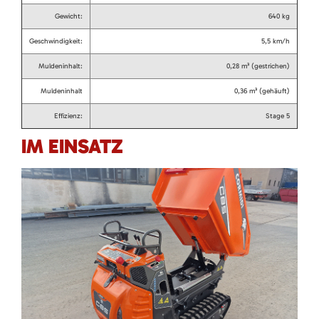
Gewicht:
640 kg
Geschwindigkeit:
5,5 km/h
Muldeninhalt:
0,28 m³ (gestrichen)
Muldeninhalt
0,36 m³ (gehäuft)
Effizienz:
Stage 5
IM EINSATZ