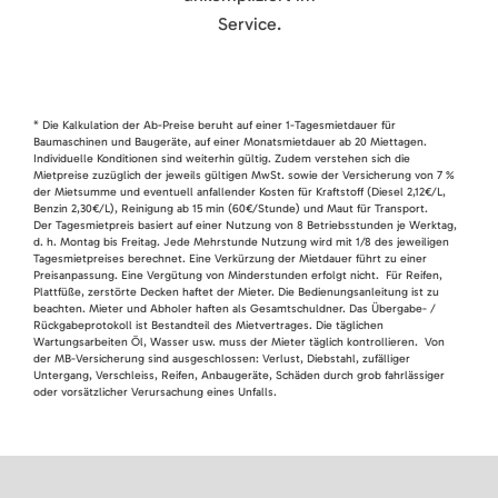
Service.
* Die Kalkulation der Ab-Preise beruht auf einer 1-Tagesmietdauer für
Baumaschinen und Baugeräte, auf einer Monatsmietdauer ab 20 Miettagen.
Individuelle Konditionen sind weiterhin gültig. Zudem verstehen sich die
Mietpreise zuzüglich der jeweils gültigen MwSt. sowie der Versicherung von 7 %
der Mietsumme und eventuell anfallender Kosten für Kraftstoff (Diesel 2,12€/L,
Benzin 2,30€/L), Reinigung ab 15 min (60€/Stunde) und Maut für Transport.
Der Tagesmietpreis basiert auf einer Nutzung von 8 Betriebsstunden je Werktag,
d. h. Montag bis Freitag. Jede Mehrstunde Nutzung wird mit 1/8 des jeweiligen
Tagesmietpreises berechnet. Eine Verkürzung der Mietdauer führt zu einer
Preisanpassung. Eine Vergütung von Minderstunden erfolgt nicht. Für Reifen,
Plattfüße, zerstörte Decken haftet der Mieter. Die Bedienungsanleitung ist zu
beachten. Mieter und Abholer haften als Gesamtschuldner. Das Übergabe- /
Rückgabeprotokoll ist Bestandteil des Mietvertrages. Die täglichen
Wartungsarbeiten Öl, Wasser usw. muss der Mieter täglich kontrollieren. Von
der MB-Versicherung sind ausgeschlossen: Verlust, Diebstahl, zufälliger
Untergang, Verschleiss, Reifen, Anbaugeräte, Schäden durch grob fahrlässiger
oder vorsätzlicher Verursachung eines Unfalls.