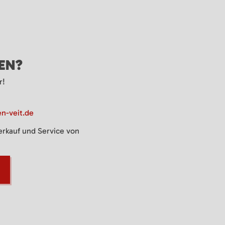
GEN?
r!
n-veit.de
Verkauf und Service von