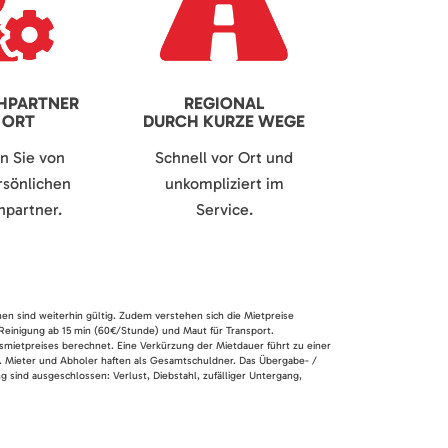
HPARTNER
REGIONAL
 ORT
DURCH KURZE WEGE
en Sie von
Schnell vor Ort und
sönlichen
unkompliziert im
partner.
Service.
nen sind weiterhin gültig. Zudem verstehen sich die Mietpreise
 Reinigung ab 15 min (60€/Stunde) und Maut für Transport.
smietpreises berechnet. Eine Verkürzung der Mietdauer führt zu einer
en. Mieter und Abholer haften als Gesamtschuldner. Das Übergabe- /
 sind ausgeschlossen: Verlust, Diebstahl, zufälliger Untergang,