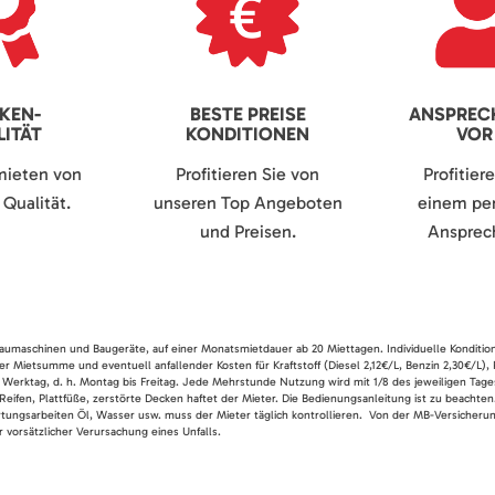
KEN-
BESTE PREISE
ANSPREC
ITÄT
KONDITIONEN
VOR
mieten von
Profitieren Sie von
Profitier
Qualität.
unseren Top Angeboten
einem per
und Preisen.
Ansprech
 Baumaschinen und Baugeräte, auf einer Monatsmietdauer ab 20 Miettagen. Individuelle Konditio
er Mietsumme und eventuell anfallender Kosten für Kraftstoff (Diesel 2,12€/L, Benzin 2,30€/L),
 Werktag, d. h. Montag bis Freitag. Jede Mehrstunde Nutzung wird mit 1/8 des jeweiligen Tage
Reifen, Plattfüße, zerstörte Decken haftet der Mieter. Die Bedienungsanleitung ist zu beacht
rtungsarbeiten Öl, Wasser usw. muss der Mieter täglich kontrollieren. Von der MB-Versicherung
 vorsätzlicher Verursachung eines Unfalls.