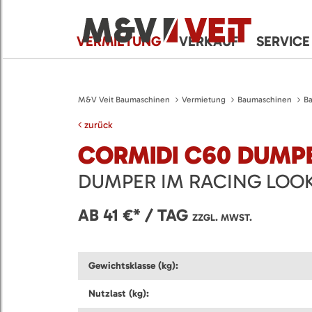
VERMIETUNG
VERKAUF
SERVICE
M&V Veit Baumaschinen
Vermietung
Baumaschinen
B
zurück
CORMIDI C60 DUMP
DUMPER IM RACING LOO
AB 41 €* / TAG
ZZGL. MWST.
Gewichtsklasse (kg):
Nutzlast (kg):