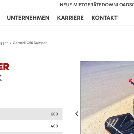
NEUE MIETGERÄTE
DOWNLOADS
UNTERNEHMEN
KARRIERE
KONTAKT
agger
Cormidi C60 Dumper
ER
K
600
400