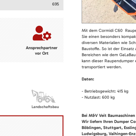
695
Mit dem Cormidi C60 Raup
Sie einen besonders kompa
diversen Materialien wie Sc
Ansprechpartner
Baustoffe. So ist der Einsat
vor Ort
Bereichen wie dem GaLaBau
kann dieser Raupendumper e
transportiert werden.
Daten:
- Betriebsgewicht: 415 kg
- Nutzlast: 600 kg
Landschaftsbau
Bei M&V Veit Baumaschinen 
Wir liefern Ihren Dumper Co
Böblingen, Stuttgart, Esslin
Ludwigsburg, Vaihingen-Enz