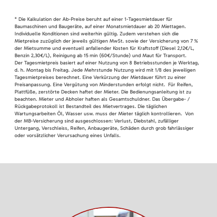
* Die Kalkulation der Ab-Preise beruht auf einer 1-Tagesmietdauer für
Baumaschinen und Baugeräte, auf einer Monatsmietdauer ab 20 Miettagen.
Individuelle Konditionen sind weiterhin gültig. Zudem verstehen sich die
Mietpreise zuzüglich der jeweils gültigen MwSt. sowie der Versicherung von 7 %
der Mietsumme und eventuell anfallender Kosten für Kraftstoff (Diesel 2,12€/L,
Benzin 2,30€/L), Reinigung ab 15 min (60€/Stunde) und Maut für Transport.
Der Tagesmietpreis basiert auf einer Nutzung von 8 Betriebsstunden je Werktag,
d. h. Montag bis Freitag. Jede Mehrstunde Nutzung wird mit 1/8 des jeweiligen
Tagesmietpreises berechnet. Eine Verkürzung der Mietdauer führt zu einer
Preisanpassung. Eine Vergütung von Minderstunden erfolgt nicht. Für Reifen,
Plattfüße, zerstörte Decken haftet der Mieter. Die Bedienungsanleitung ist zu
beachten. Mieter und Abholer haften als Gesamtschuldner. Das Übergabe- /
Rückgabeprotokoll ist Bestandteil des Mietvertrages. Die täglichen
Wartungsarbeiten Öl, Wasser usw. muss der Mieter täglich kontrollieren. Von
der MB-Versicherung sind ausgeschlossen: Verlust, Diebstahl, zufälliger
Untergang, Verschleiss, Reifen, Anbaugeräte, Schäden durch grob fahrlässiger
oder vorsätzlicher Verursachung eines Unfalls.