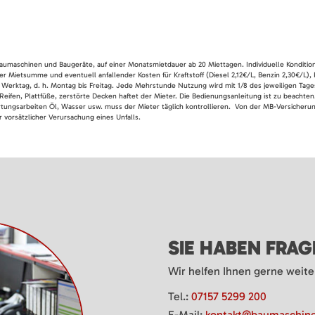
 Baumaschinen und Baugeräte, auf einer Monatsmietdauer ab 20 Miettagen. Individuelle Konditio
er Mietsumme und eventuell anfallender Kosten für Kraftstoff (Diesel 2,12€/L, Benzin 2,30€/L),
 Werktag, d. h. Montag bis Freitag. Jede Mehrstunde Nutzung wird mit 1/8 des jeweiligen Tage
Reifen, Plattfüße, zerstörte Decken haftet der Mieter. Die Bedienungsanleitung ist zu beacht
rtungsarbeiten Öl, Wasser usw. muss der Mieter täglich kontrollieren. Von der MB-Versicherung
 vorsätzlicher Verursachung eines Unfalls.
SIE HABEN FRA
Wir helfen Ihnen gerne weite
Tel.:
07157 5299 200
E-Mail:
kontakt@baumaschine