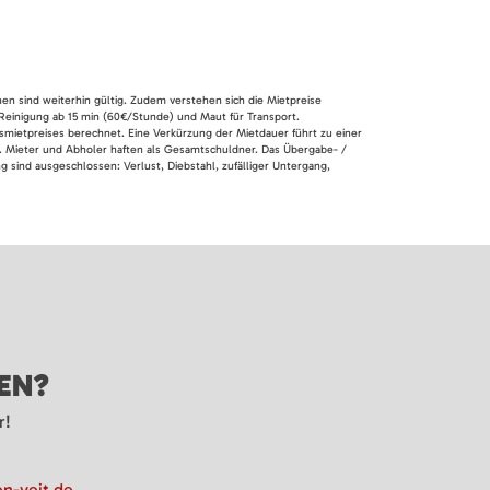
nen sind weiterhin gültig. Zudem verstehen sich die Mietpreise
 Reinigung ab 15 min (60€/Stunde) und Maut für Transport.
smietpreises berechnet. Eine Verkürzung der Mietdauer führt zu einer
en. Mieter und Abholer haften als Gesamtschuldner. Das Übergabe- /
 sind ausgeschlossen: Verlust, Diebstahl, zufälliger Untergang,
GEN?
r!
n-veit.de