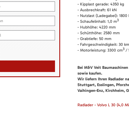
- Kipplast gerade: 4350 kg
- Ausbrechkraft: 61 kN
- Nutzlast (Ladegabel): 1800 
3
- Schaufelinhalt: 1,0 m
- Hubhöhe: 4220 mm
- Schütthöhe: 2580 mm
- Grabtiefe: 50 mm
- Fahrgeschwindigkeit: 30 k
3
- Motorleistung: 3300 cm
/ 
Bei M&V Veit Baumaschinen 
sowie kaufen.
Wir liefern Ihren Radlader n
Stuttgart, Esslingen, Pforz
Vaihingen-Enz, Kirchheim, G
Radlader - Volvo L 30
(4,0 M