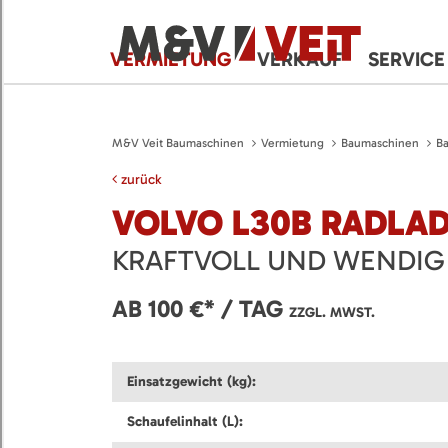
VERMIETUNG
VERKAUF
SERVICE
M&V Veit Baumaschinen
Vermietung
Baumaschinen
B
zurück
VOLVO L30B RADLA
KRAFTVOLL UND WENDIG
AB 100 €* / TAG
ZZGL. MWST.
Einsatzgewicht (kg):
Schaufelinhalt (L):