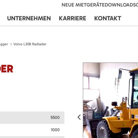
NEUE MIETGERÄTE
DOWNLOADS
UNTERNEHMEN
KARRIERE
KONTAKT
agger
Volvo L30B Radlader
DER
5500
1000