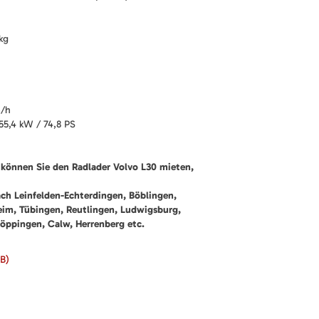
kg
m/h
55,4 kW / 74,8 PS
können Sie den Radlader Volvo L30 mieten,
ach Leinfelden-Echterdingen, Böblingen,
heim, Tübingen, Reutlingen, Ludwigsburg,
öppingen, Calw, Herrenberg etc.
iB)