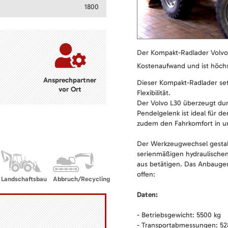
1800
Der Kompakt-Radlader Volvo 
Kostenaufwand und ist höchst
Ansprechpartner
Dieser Kompakt-Radlader se
vor Ort
Flexibilität.
Der Volvo L30 überzeugt durc
Pendelgelenk ist ideal für d
zudem den Fahrkomfort in u
Der Werkzeugwechsel gestalt
serienmäßigen hydraulischen
aus betätigen. Das Anbauge
offen:
Landschaftsbau
Abbruch/Recycling
Daten:
- Betriebsgewicht: 5500 kg
- Transportabmessungen: 52