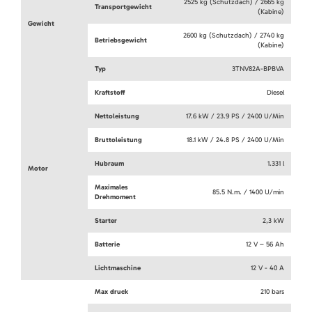
2525 kg (Schutzdach) / 2665 kg
Transportgewicht
(Kabine)
Gewicht
2600 kg (Schutzdach) / 2740 kg
Betriebsgewicht
(Kabine)
Typ
3TNV82A-BPBVA
Kraftstoff
Diesel
Nettoleistung
17.6 kW / 23.9 PS / 2400 U/Min
Bruttoleistung
18.1 kW / 24.8 PS / 2400 U/Min
Hubraum
1.331 l
Motor
Maximales
85.5 N.m. / 1400 U/min
Drehmoment
Starter
2,3 kW
Batterie
12 V – 56 Ah
Lichtmaschine
12 V - 40 A
Max druck
210 bars