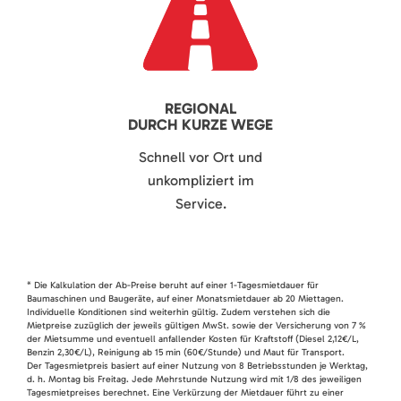
REGIONAL
DURCH KURZE WEGE
Schnell vor Ort und
unkompliziert im
Service.
* Die Kalkulation der Ab-Preise beruht auf einer 1-Tagesmietdauer für
Baumaschinen und Baugeräte, auf einer Monatsmietdauer ab 20 Miettagen.
Individuelle Konditionen sind weiterhin gültig. Zudem verstehen sich die
Mietpreise zuzüglich der jeweils gültigen MwSt. sowie der Versicherung von 7 %
der Mietsumme und eventuell anfallender Kosten für Kraftstoff (Diesel 2,12€/L,
Benzin 2,30€/L), Reinigung ab 15 min (60€/Stunde) und Maut für Transport.
Der Tagesmietpreis basiert auf einer Nutzung von 8 Betriebsstunden je Werktag,
d. h. Montag bis Freitag. Jede Mehrstunde Nutzung wird mit 1/8 des jeweiligen
Tagesmietpreises berechnet. Eine Verkürzung der Mietdauer führt zu einer