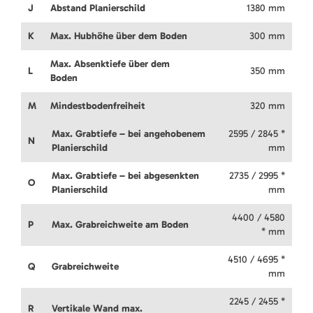
J
Abstand Planierschild
1380 mm
K
Max. Hubhöhe über dem Boden
300 mm
Max. Absenktiefe über dem
L
350 mm
Boden
M
Mindestbodenfreiheit
320 mm
Max. Grabtiefe – bei angehobenem
2595 / 2845 *
N
Planierschild
mm
Max. Grabtiefe – bei abgesenkten
2735 / 2995 *
O
Planierschild
mm
4400 / 4580
P
Max. Grabreichweite am Boden
* mm
4510 / 4695 *
Q
Grabreichweite
mm
2245 / 2455 *
R
Vertikale Wand max.