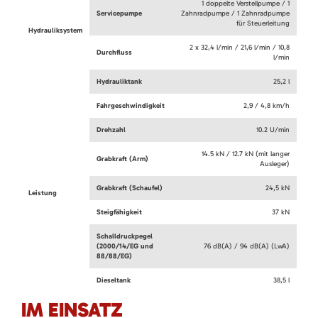
1 doppelte Verstellpumpe / 1
Servicepumpe
Zahnradpumpe / 1 Zahnradpumpe
für Steuerleitung
Hydrauliksystem
2 x 32,4 l/min / 21,6 l/min / 10,8
Durchfluss
l/min
Hydrauliktank
25,2 l
Fahrgeschwindigkeit
2,9 / 4,8 km/h
Drehzahl
10.2 U/min
14.5 kN / 12.7 kN (mit langer
Grabkraft (Arm)
Ausleger)
Grabkraft (Schaufel)
24,5 kN
Leistung
Steigfähigkeit
37 kN
Schalldruckpegel
(2000/14/EG und
76 dB(A) / 94 dB(A) (LwA)
88/88/EG)
Dieseltank
38,5 l
IM EINSATZ