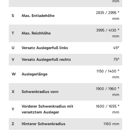
mm
2835 / 2995 *
S
Max. Entladehöhe
mm
3995 / 4130 *
T
Max. Reichhöhe
mm
U
Versatz Auslegerfuß links
45°
V
Versatz Auslegerfuß rechts
75°
1150 / 1400 *
W
Auslegerlänge
mm
1900 / 1960 *
X
Schwenkradius vorn
mm
Vorderer Schwenkradius mit
1600 / 1655 *
Y
versetztem Ausleger
mm
Z
Hinterer Schwenkradius
1160 mm