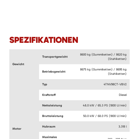
SPEZIFIKATIONEN
8600 kg (Gummiketten) / 8620 kg
Transportgewicht
(Stahlketten)
Gewicht
8675 kg (Gummiketten) / 8695 kg
Betriebsgewicht
(Stahlketten)
Typ
4TNV98CT-VBV2
Kraftstoff
Diesel
Nettoleistung
48.0 kW / 65.3 PS (1800 U/min)
Bruttoleistung
50.0 kW / 68.0 PS (1800 U/min)
Hubraum
3.318 l
Motor
Maximales