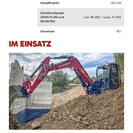
Steigfähigkeit
62.0 kN
Schalldruckpegel
(2000/14/EG und
Lwa: 96 dBA / Lpag: 70 dBA
88/88/EG)
Dieseltank
115 l
IM EINSATZ