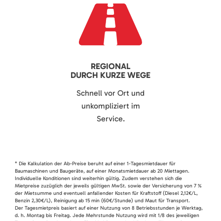
REGIONAL
DURCH KURZE WEGE
Schnell vor Ort und
unkompliziert im
Service.
* Die Kalkulation der Ab-Preise beruht auf einer 1-Tagesmietdauer für
Baumaschinen und Baugeräte, auf einer Monatsmietdauer ab 20 Miettagen.
Individuelle Konditionen sind weiterhin gültig. Zudem verstehen sich die
Mietpreise zuzüglich der jeweils gültigen MwSt. sowie der Versicherung von 7 %
der Mietsumme und eventuell anfallender Kosten für Kraftstoff (Diesel 2,12€/L,
Benzin 2,30€/L), Reinigung ab 15 min (60€/Stunde) und Maut für Transport.
Der Tagesmietpreis basiert auf einer Nutzung von 8 Betriebsstunden je Werktag,
d. h. Montag bis Freitag. Jede Mehrstunde Nutzung wird mit 1/8 des jeweiligen