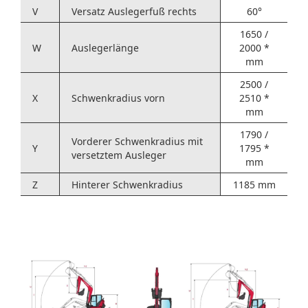
V
Versatz Auslegerfuß rechts
60°
1650 /
W
Auslegerlänge
2000 *
mm
2500 /
X
Schwenkradius vorn
2510 *
mm
1790 /
Vorderer Schwenkradius mit
Y
1795 *
versetztem Ausleger
mm
Z
Hinterer Schwenkradius
1185 mm