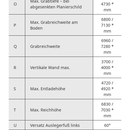
Max. Grabtiefe – bei
O
4730 *
abgesenkten Planierschild
mm
6800 /
Max. Grabreichweite am
P
7130 *
Boden
mm
6960 /
Q
Grabreichweite
7280 *
mm
3700 /
R
Vertikale Wand max.
4000 *
mm
4720 /
S
Max. Entladehöhe
4920 *
mm
6830 /
T
Max. Reichhöhe
7030 *
mm
U
Versatz Auslegerfuß links
60°