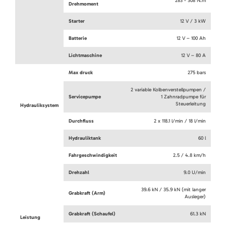
283 - 308 N.m
Drehmoment
Starter
12 V / 3 kW
Batterie
12 V – 100 Ah
Lichtmaschine
12 V – 80 A
Max druck
275 bars
2 variable Kolbenverstellpumpen /
Servicepumpe
1 Zahnradpumpe für
Steuerleitung
Hydrauliksystem
Durchfluss
2 x 118.1 l/min / 18 l/min
Hydrauliktank
60 l
Fahrgeschwindigkeit
2.5 / 4.8 km/h
Drehzahl
9.0 U/min
39.6 kN / 35.9 kN (mit langer
Grabkraft (Arm)
Ausleger)
Grabkraft (Schaufel)
61.3 kN
Leistung