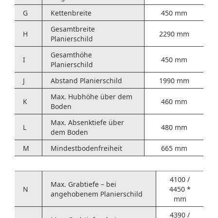
G
Kettenbreite
450 mm
Gesamtbreite
H
2290 mm
Planierschild
Gesamthöhe
I
450 mm
Planierschild
J
Abstand Planierschild
1990 mm
Max. Hubhöhe über dem
K
460 mm
Boden
Max. Absenktiefe über
L
480 mm
dem Boden
M
Mindestbodenfreiheit
665 mm
4100 /
Max. Grabtiefe – bei
N
4450 *
angehobenem Planierschild
mm
4390 /