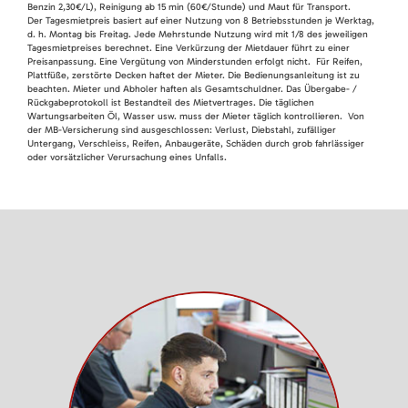
Benzin 2,30€/L), Reinigung ab 15 min (60€/Stunde) und Maut für Transport.
Der Tagesmietpreis basiert auf einer Nutzung von 8 Betriebsstunden je Werktag,
d. h. Montag bis Freitag. Jede Mehrstunde Nutzung wird mit 1/8 des jeweiligen
Tagesmietpreises berechnet. Eine Verkürzung der Mietdauer führt zu einer
Preisanpassung. Eine Vergütung von Minderstunden erfolgt nicht. Für Reifen,
Plattfüße, zerstörte Decken haftet der Mieter. Die Bedienungsanleitung ist zu
beachten. Mieter und Abholer haften als Gesamtschuldner. Das Übergabe- /
Rückgabeprotokoll ist Bestandteil des Mietvertrages. Die täglichen
Wartungsarbeiten Öl, Wasser usw. muss der Mieter täglich kontrollieren. Von
der MB-Versicherung sind ausgeschlossen: Verlust, Diebstahl, zufälliger
Untergang, Verschleiss, Reifen, Anbaugeräte, Schäden durch grob fahrlässiger
oder vorsätzlicher Verursachung eines Unfalls.