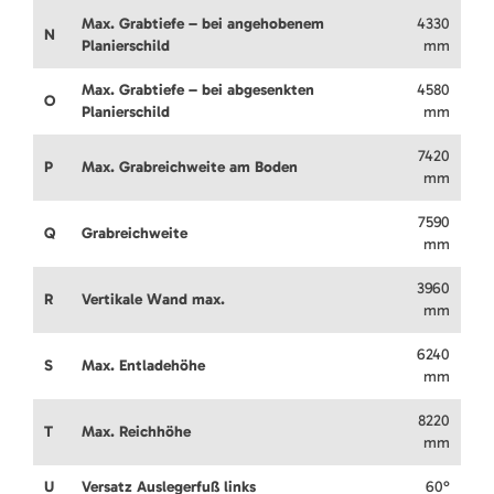
Max. Grabtiefe – bei angehobenem
4330
N
Planierschild
mm
Max. Grabtiefe – bei abgesenkten
4580
O
Planierschild
mm
7420
P
Max. Grabreichweite am Boden
mm
7590
Q
Grabreichweite
mm
3960
R
Vertikale Wand max.
mm
6240
S
Max. Entladehöhe
mm
8220
T
Max. Reichhöhe
mm
U
Versatz Auslegerfuß links
60°