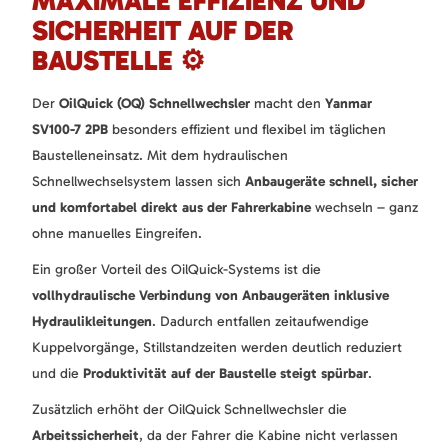
MAXIMALE EFFIZIENZ UND
SICHERHEIT AUF DER
BAUSTELLE ⚙️
Der
OilQuick (OQ) Schnellwechsler
macht den
Yanmar
SV100-7 2PB
besonders effizient und flexibel im täglichen
Baustelleneinsatz. Mit dem hydraulischen
Schnellwechselsystem lassen sich
Anbaugeräte schnell, sicher
und komfortabel direkt aus der Fahrerkabine
wechseln – ganz
ohne manuelles Eingreifen.
Ein großer Vorteil des OilQuick-Systems ist die
vollhydraulische Verbindung von Anbaugeräten inklusive
Hydraulikleitungen
. Dadurch entfallen zeitaufwendige
Kuppelvorgänge, Stillstandzeiten werden deutlich reduziert
und die
Produktivität auf der Baustelle steigt spürbar
.
Zusätzlich erhöht der OilQuick Schnellwechsler die
Arbeitssicherheit
, da der Fahrer die Kabine nicht verlassen