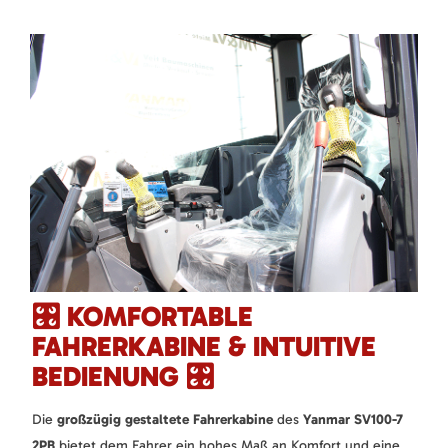
🎛️ KOMFORTABLE
FAHRERKABINE & INTUITIVE
BEDIENUNG 🎛️
Die
großzügig gestaltete Fahrerkabine
des
Yanmar SV100-7
2PB
bietet dem Fahrer ein hohes Maß an Komfort und eine