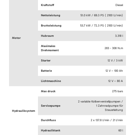
Kraftstoff
Diesel
Nettoleistung
51.0 kW / 69.3 PS ( 2100 U/min)
Bruttoleistung
53.7 kW / 72.3 PS ( 2100 U/min)
Hubraum
3.318 l
Motor
Maximales
283 - 308 N.m
Drehmoment
Starter
12 V / 3 kW
Batterie
12 V – 100 Ah
Lichtmaschine
12 V – 80 A
Max druck
275 bars
2 variable Kolbenverstellpumpen /
Servicepumpe
1 Zahnradpumpe für
Steuerleitung
Hydrauliksystem
Durchfluss
2 x 137.8 l/min / 21 l/min
Hydrauliktank
60 l