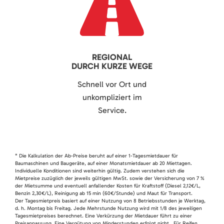
REGIONAL
DURCH KURZE WEGE
Schnell vor Ort und
unkompliziert im
Service.
* Die Kalkulation der Ab-Preise beruht auf einer 1-Tagesmietdauer für
Baumaschinen und Baugeräte, auf einer Monatsmietdauer ab 20 Miettagen.
Individuelle Konditionen sind weiterhin gültig. Zudem verstehen sich die
Mietpreise zuzüglich der jeweils gültigen MwSt. sowie der Versicherung von 7 %
der Mietsumme und eventuell anfallender Kosten für Kraftstoff (Diesel 2,12€/L,
Benzin 2,30€/L), Reinigung ab 15 min (60€/Stunde) und Maut für Transport.
Der Tagesmietpreis basiert auf einer Nutzung von 8 Betriebsstunden je Werktag,
d. h. Montag bis Freitag. Jede Mehrstunde Nutzung wird mit 1/8 des jeweiligen
Tagesmietpreises berechnet. Eine Verkürzung der Mietdauer führt zu einer
Preisanpassung. Eine Vergütung von Minderstunden erfolgt nicht. Für Reifen,