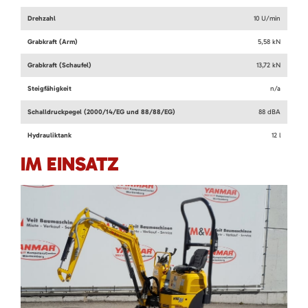
Drehzahl
10 U/min
Grabkraft (Arm)
5,58 kN
Grabkraft (Schaufel)
13,72 kN
Steigfähigkeit
n/a
Schalldruckpegel (2000/14/EG und 88/88/EG)
88 dBA
Hydrauliktank
12 l
IM EINSATZ