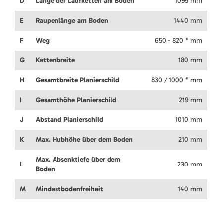
D
Länge der Laufketten am Boden
1095 mm
E
Raupenlänge am Boden
1440 mm
F
Weg
650 - 820 * mm
G
Kettenbreite
180 mm
H
Gesamtbreite Planierschild
830 / 1000 * mm
I
Gesamthöhe Planierschild
219 mm
J
Abstand Planierschild
1010 mm
K
Max. Hubhöhe über dem Boden
210 mm
Max. Absenktiefe über dem
L
230 mm
Boden
M
Mindestbodenfreiheit
140 mm