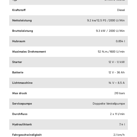
Kraftstoff
Diesel
Nettoleistung
9.2 kw/12.5 PS /2000 U/Min
Bruttoleistung
9.3 kW / 2000 U/Min
Hubraum
0.854 l
Maximales Drehmoment
52 N.m./1600 U/min
Starter
12 V - 1.1 kW
Batterie
12 V - 36 Ah
Lichtmaschine
14 V – 8.5 A
Max druck
210 bars
Servicepumpe
Doppelte Verstellpumpe
Durchfluss
2 x 11 l/min
Hydrauliktank
7.4 l
Fahrgeschwindigkeit
2.1 km/h