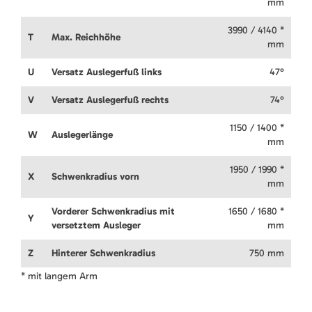
mm
3990 / 4140 *
T
Max. Reichhöhe
mm
U
Versatz Auslegerfuß links
47°
V
Versatz Auslegerfuß rechts
74°
1150 / 1400 *
W
Auslegerlänge
mm
1950 / 1990 *
X
Schwenkradius vorn
mm
Vorderer Schwenkradius mit
1650 / 1680 *
Y
versetztem Ausleger
mm
Z
Hinterer Schwenkradius
750 mm
* mit langem Arm