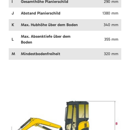
I
Gesamthöhe Planierschild
290 mm
J
Abstand Planierschild
1380 mm
K
Max. Hubhöhe über dem Boden
340 mm
Max. Absenktiefe über dem
L
355 mm
Boden
M
Mindestbodenfreiheit
320 mm