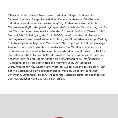
* Die Kalkulation der Ab-Preise beruht auf einer 1-Tagesmietdauer für
Baumaschinen und Baugeräte, auf einer Monatsmietdauer ab 20 Miettagen.
Individuelle Konditionen sind weiterhin gültig. Zudem verstehen sich die
Mietpreise zuzüglich der jeweils gültigen MwSt. sowie der Versicherung von 7 %
der Mietsumme und eventuell anfallender Kosten für Kraftstoff (Diesel 2,12€/L,
Benzin 2,30€/L), Reinigung ab 15 min (60€/Stunde) und Maut für Transport.
Der Tagesmietpreis basiert auf einer Nutzung von 8 Betriebsstunden je Werktag,
d. h. Montag bis Freitag. Jede Mehrstunde Nutzung wird mit 1/8 des jeweiligen
Tagesmietpreises berechnet. Eine Verkürzung der Mietdauer führt zu einer
Preisanpassung. Eine Vergütung von Minderstunden erfolgt nicht. Für Reifen,
Plattfüße, zerstörte Decken haftet der Mieter. Die Bedienungsanleitung ist zu
beachten. Mieter und Abholer haften als Gesamtschuldner. Das Übergabe- /
Rückgabeprotokoll ist Bestandteil des Mietvertrages. Die täglichen
Wartungsarbeiten Öl, Wasser usw. muss der Mieter täglich kontrollieren. Von
der MB-Versicherung sind ausgeschlossen: Verlust, Diebstahl, zufälliger
Untergang, Verschleiss, Reifen, Anbaugeräte, Schäden durch grob fahrlässiger
oder vorsätzlicher Verursachung eines Unfalls.