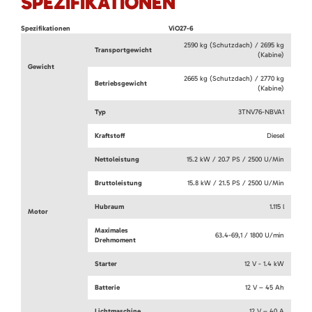
SPEZIFIKATIONEN
Spezifikationen
ViO27-6
2590 kg (Schutzdach) / 2695 kg
Transportgewicht
(Kabine)
Gewicht
2665 kg (Schutzdach) / 2770 kg
Betriebsgewicht
(Kabine)
Typ
3TNV76-NBVA1
Kraftstoff
Diesel
Nettoleistung
15.2 kW / 20.7 PS / 2500 U/Min
Bruttoleistung
15.8 kW / 21.5 PS / 2500 U/Min
Hubraum
1.115 l
Motor
Maximales
63.4-69,1 / 1800 U/min
Drehmoment
Starter
12 V - 1.4 kW
Batterie
12 V – 45 Ah
Lichtmaschine
12 V – 40 A