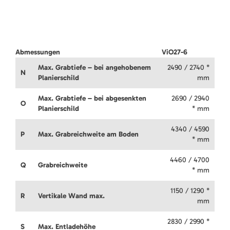
Abmessungen
ViO27-6
Max. Grabtiefe – bei angehobenem
2490 / 2740 *
N
Planierschild
mm
Max. Grabtiefe – bei abgesenkten
2690 / 2940
O
Planierschild
* mm
4340 / 4590
P
Max. Grabreichweite am Boden
* mm
4460 / 4700
Q
Grabreichweite
* mm
1150 / 1290 *
R
Vertikale Wand max.
mm
2830 / 2990 *
S
Max. Entladehöhe