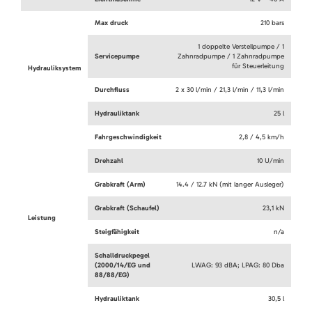
Max druck
210 bars
1 doppelte Verstellpumpe / 1
Servicepumpe
Zahnradpumpe / 1 Zahnradpumpe
für Steuerleitung
Hydrauliksystem
Durchfluss
2 x 30 l/min / 21,3 l/min / 11,3 l/min
Hydrauliktank
25 l
Fahrgeschwindigkeit
2,8 / 4,5 km/h
Drehzahl
10 U/min
Grabkraft (Arm)
14.4 / 12.7 kN (mit langer Ausleger)
Grabkraft (Schaufel)
23,1 kN
Leistung
Steigfähigkeit
n/a
Schalldruckpegel
(2000/14/EG und
LWAG: 93 dBA; LPAG: 80 Dba
88/88/EG)
Hydrauliktank
30,5 l