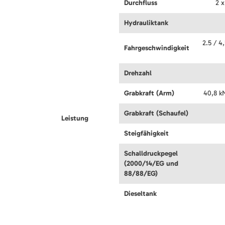
Durchfluss
2 x
Hydrauliktank
2.5 / 4
Fahrgeschwindigkeit
Drehzahl
Grabkraft (Arm)
40,8 k
Grabkraft (Schaufel)
Leistung
Steigfähigkeit
Schalldruckpegel
(2000/14/EG und
88/88/EG)
Dieseltank