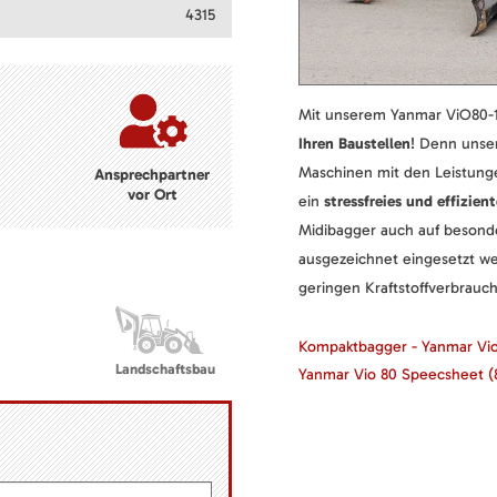
4315
Mit unserem Yanmar ViO80-1
Ihren Baustellen
! Denn unser
Maschinen mit den Leistung
Ansprechpartner
vor Ort
ein
stressfreies und effizien
Midibagger auch auf beson
ausgezeichnet eingesetzt w
geringen Kraftstoffverbrauch
Kompaktbagger - Yanmar Vi
Landschaftsbau
Yanmar Vio 80 Speecsheet
(