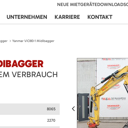
NEUE MIETGERÄTE
DOWNLOADS
UNTERNEHMEN
KARRIERE
KONTAKT
agger
Yanmar ViO80-1 Midibagger
DIBAGGER
TEM VERBRAUCH
8065
2270