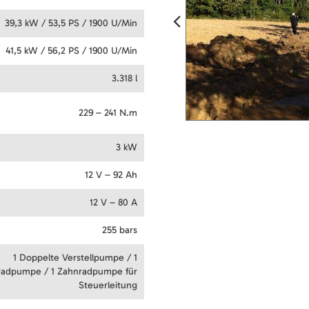
39,3 kW / 53,5 PS / 1900 U/Min
41,5 kW / 56,2 PS / 1900 U/Min
3.318 l
229 – 241 N.m
3 kW
12 V – 92 Ah
12 V – 80 A
255 bars
1 Doppelte Verstellpumpe / 1
radpumpe / 1 Zahnradpumpe für
Steuerleitung