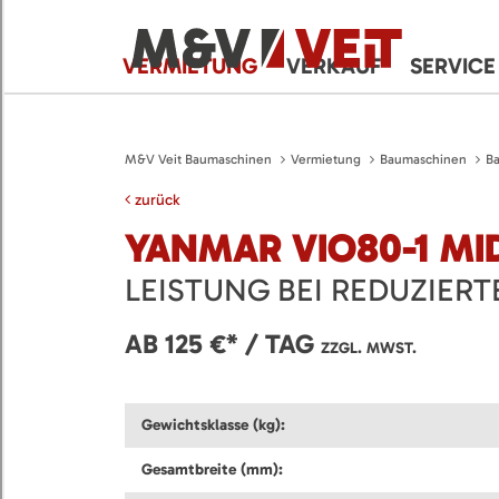
VERMIETUNG
VERKAUF
SERVICE
M&V Veit Baumaschinen
Vermietung
Baumaschinen
B
zurück
YANMAR VIO80-1 MI
LEISTUNG BEI REDUZIER
AB 125 €* / TAG
ZZGL. MWST.
Gewichtsklasse (kg):
Gesamtbreite (mm):