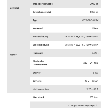
Transportgewicht
7990 kg
Gewicht
Betriebsgewicht
8065 kg
Typ
4TNV98C-WBV
Kraftstoff
Diesel
Nettoleistung
39,3 kW / 53,5 PS / 1900 U/Min
Bruttoleistung
41,5 kW / 56,2 PS / 1900 U/Min
Hubraum
3.318 l
Motor
Maximales
229 – 241 N.m
Drehmoment
Starter
3 kW
Batterie
12 V – 92 Ah
Lichtmaschine
12 V – 80 A
Max druck
255 bars
1 Doppelte Verstellpumpe / 1