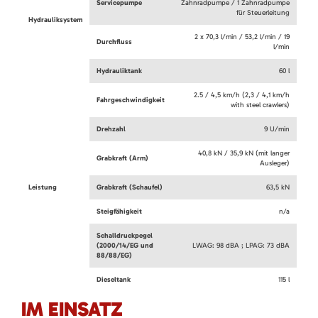
Servicepumpe
Zahnradpumpe / 1 Zahnradpumpe
für Steuerleitung
Hydrauliksystem
2 x 70,3 l/min / 53,2 l/min / 19
Durchfluss
l/min
Hydrauliktank
60 l
2.5 / 4,5 km/h (2,3 / 4,1 km/h
Fahrgeschwindigkeit
with steel crawlers)
Drehzahl
9 U/min
40,8 kN / 35,9 kN (mit langer
Grabkraft (Arm)
Ausleger)
Leistung
Grabkraft (Schaufel)
63,5 kN
Steigfähigkeit
n/a
Schalldruckpegel
(2000/14/EG und
LWAG: 98 dBA ; LPAG: 73 dBA
88/88/EG)
Dieseltank
115 l
IM EINSATZ