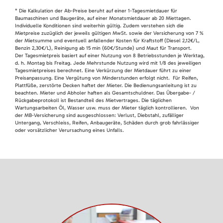
* Die Kalkulation der Ab-Preise beruht auf einer 1-Tagesmietdauer für
Baumaschinen und Baugeräte, auf einer Monatsmietdauer ab 20 Miettagen.
Individuelle Konditionen sind weiterhin gültig. Zudem verstehen sich die
Mietpreise zuzüglich der jeweils gültigen MwSt. sowie der Versicherung von 7 %
der Mietsumme und eventuell anfallender Kosten für Kraftstoff (Diesel 2,12€/L,
Benzin 2,30€/L), Reinigung ab 15 min (60€/Stunde) und Maut für Transport.
Der Tagesmietpreis basiert auf einer Nutzung von 8 Betriebsstunden je Werktag,
d. h. Montag bis Freitag. Jede Mehrstunde Nutzung wird mit 1/8 des jeweiligen
Tagesmietpreises berechnet. Eine Verkürzung der Mietdauer führt zu einer
Preisanpassung. Eine Vergütung von Minderstunden erfolgt nicht. Für Reifen,
Plattfüße, zerstörte Decken haftet der Mieter. Die Bedienungsanleitung ist zu
beachten. Mieter und Abholer haften als Gesamtschuldner. Das Übergabe- /
Rückgabeprotokoll ist Bestandteil des Mietvertrages. Die täglichen
Wartungsarbeiten Öl, Wasser usw. muss der Mieter täglich kontrollieren. Von
der MB-Versicherung sind ausgeschlossen: Verlust, Diebstahl, zufälliger
Untergang, Verschleiss, Reifen, Anbaugeräte, Schäden durch grob fahrlässiger
oder vorsätzlicher Verursachung eines Unfalls.