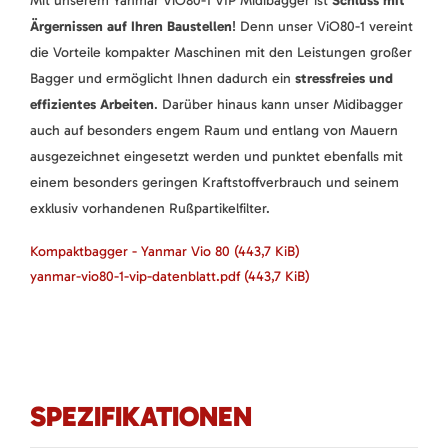
Mit unserem Yanmar ViO80-1 VIP Midibagger ist
Schluss mit
Ärgernissen auf Ihren Baustellen
! Denn unser ViO80-1 vereint
die Vorteile kompakter Maschinen mit den Leistungen großer
Bagger und ermöglicht Ihnen dadurch ein
stressfreies und
effizientes Arbeiten
. Darüber hinaus kann unser Midibagger
auch auf besonders engem Raum und entlang von Mauern
ausgezeichnet eingesetzt werden und punktet ebenfalls mit
einem besonders geringen Kraftstoffverbrauch und seinem
exklusiv vorhandenen Rußpartikelfilter.
Kompaktbagger - Yanmar Vio 80
(443,7 KiB)
yanmar-vio80-1-vip-datenblatt.pdf
(443,7 KiB)
SPEZIFIKATIONEN