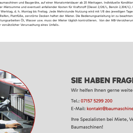
 Baumaschinen und Baugeräte, auf einer Monatsmietdauer ab 20 Miettagen. Individuelle Konditio
er Mietsumme und eventuell anfallender Kosten für Kraftstoff (Diesel 2,12€/L, Benzin 2,30€/L),
 Werktag, d. h. Montag bis Freitag. Jede Mehrstunde Nutzung wird mit 1/8 des jeweiligen Tage
Reifen, Plattfüße, zerstörte Decken haftet der Mieter. Die Bedienungsanleitung ist zu beacht
rtungsarbeiten Öl, Wasser usw. muss der Mieter täglich kontrollieren. Von der MB-Versicherung
 vorsätzlicher Verursachung eines Unfalls.
SIE HABEN FRA
Wir helfen Ihnen gerne weite
Tel.:
07157 5299 200
E-Mail:
kontakt@baumaschine
Ihre Spezialisten bei Miete, 
Baumaschinen!