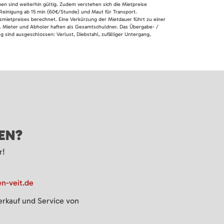
nen sind weiterhin gültig. Zudem verstehen sich die Mietpreise
 Reinigung ab 15 min (60€/Stunde) und Maut für Transport.
smietpreises berechnet. Eine Verkürzung der Mietdauer führt zu einer
en. Mieter und Abholer haften als Gesamtschuldner. Das Übergabe- /
 sind ausgeschlossen: Verlust, Diebstahl, zufälliger Untergang,
GEN?
r!
n-veit.de
Verkauf und Service von