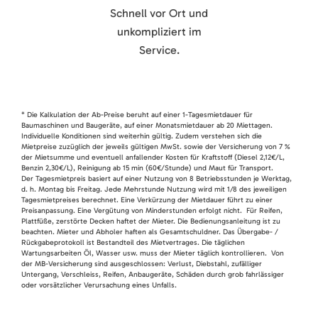
Schnell vor Ort und
unkompliziert im
Service.
* Die Kalkulation der Ab-Preise beruht auf einer 1-Tagesmietdauer für
Baumaschinen und Baugeräte, auf einer Monatsmietdauer ab 20 Miettagen.
Individuelle Konditionen sind weiterhin gültig. Zudem verstehen sich die
Mietpreise zuzüglich der jeweils gültigen MwSt. sowie der Versicherung von 7 %
der Mietsumme und eventuell anfallender Kosten für Kraftstoff (Diesel 2,12€/L,
Benzin 2,30€/L), Reinigung ab 15 min (60€/Stunde) und Maut für Transport.
Der Tagesmietpreis basiert auf einer Nutzung von 8 Betriebsstunden je Werktag,
d. h. Montag bis Freitag. Jede Mehrstunde Nutzung wird mit 1/8 des jeweiligen
Tagesmietpreises berechnet. Eine Verkürzung der Mietdauer führt zu einer
Preisanpassung. Eine Vergütung von Minderstunden erfolgt nicht. Für Reifen,
Plattfüße, zerstörte Decken haftet der Mieter. Die Bedienungsanleitung ist zu
beachten. Mieter und Abholer haften als Gesamtschuldner. Das Übergabe- /
Rückgabeprotokoll ist Bestandteil des Mietvertrages. Die täglichen
Wartungsarbeiten Öl, Wasser usw. muss der Mieter täglich kontrollieren. Von
der MB-Versicherung sind ausgeschlossen: Verlust, Diebstahl, zufälliger
Untergang, Verschleiss, Reifen, Anbaugeräte, Schäden durch grob fahrlässiger
oder vorsätzlicher Verursachung eines Unfalls.