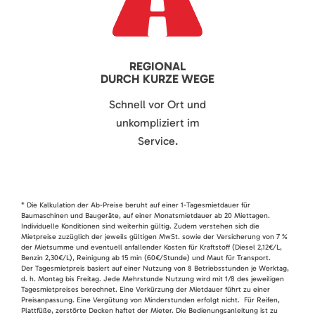
REGIONAL
DURCH KURZE WEGE
Schnell vor Ort und
unkompliziert im
Service.
* Die Kalkulation der Ab-Preise beruht auf einer 1-Tagesmietdauer für
Baumaschinen und Baugeräte, auf einer Monatsmietdauer ab 20 Miettagen.
Individuelle Konditionen sind weiterhin gültig. Zudem verstehen sich die
Mietpreise zuzüglich der jeweils gültigen MwSt. sowie der Versicherung von 7 %
der Mietsumme und eventuell anfallender Kosten für Kraftstoff (Diesel 2,12€/L,
Benzin 2,30€/L), Reinigung ab 15 min (60€/Stunde) und Maut für Transport.
Der Tagesmietpreis basiert auf einer Nutzung von 8 Betriebsstunden je Werktag,
d. h. Montag bis Freitag. Jede Mehrstunde Nutzung wird mit 1/8 des jeweiligen
Tagesmietpreises berechnet. Eine Verkürzung der Mietdauer führt zu einer
Preisanpassung. Eine Vergütung von Minderstunden erfolgt nicht. Für Reifen,
Plattfüße, zerstörte Decken haftet der Mieter. Die Bedienungsanleitung ist zu