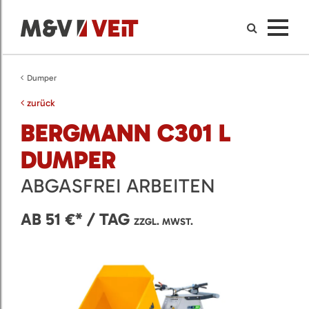
Dumper
zurück
BERGMANN C301 L
DUMPER
ABGASFREI ARBEITEN
AB 51 €* / TAG
ZZGL. MWST.