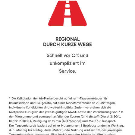
REGIONAL
DURCH KURZE WEGE
Schnell vor Ort und
unkompliziert im
Service.
* Die Kalkulation der Ab-Preise beruht auf einer 1-Tagesmietdauer für
Baumaschinen und Baugeräte, auf einer Monatsmietdauer ab 20 Miettagen.
Individuelle Konditionen sind weiterhin gültig. Zudem verstehen sich die
Mietpreise zuzüglich der jeweils gültigen MwSt. sowie der Versicherung von 7 %
der Mietsumme und eventuell anfallender Kosten für Kraftstoff (Diesel 2,12€/L,
Benzin 2,30€/L), Reinigung ab 15 min (60€/Stunde) und Maut für Transport.
Der Tagesmietpreis basiert auf einer Nutzung von 8 Betriebsstunden je Werktag,
d. h. Montag bis Freitag. Jede Mehrstunde Nutzung wird mit 1/8 des jeweiligen
Tagesmietpreises berechnet. Eine Verkürzung der Mietdauer führt zu einer