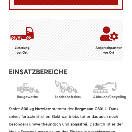
Lieferung
Ansprechpartner
vor Ort
vor Ort
EINSATZBEREICHE
Baugewerbe
Landschaftsbau
Abbruch/Recycling
Stolze
800 kg Nutzlast
stemmt der
Bergmann C301 L
. Dank
seines fortschrittlichen Elektroantriebs tut er das auch noch
besonders umweltfreundlich und
abgasfrei
. Dadurch ist er der
ideale Dumper, wenn es um den Einsatz in geschlossenen