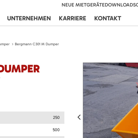
NEUE MIETGERÄTE
DOWNLOADS
UNTERNEHMEN
KARRIERE
KONTAKT
umper
Bergmann C301 M Dumper
 DUMPER
T
250
500