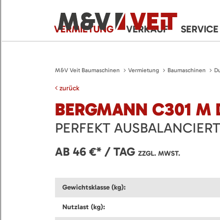
VERMIETUNG
VERKAUF
SERVICE
M&V Veit Baumaschinen
Vermietung
Baumaschinen
D
zurück
BERGMANN C301 M
PERFEKT AUSBALANCIER
AB 46 €* / TAG
ZZGL. MWST.
Gewichtsklasse (kg):
Nutzlast (kg):