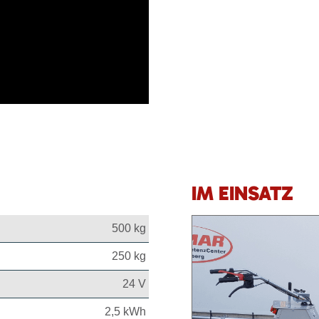
IM EINSATZ
500 kg
250 kg
24 V
2,5 kWh