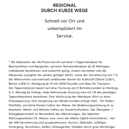
REGIONAL
DURCH KURZE WEGE
Schnell vor Ort und
unkompliziert im
Service.
* Die Kalkulation der Ab-Preise beruht auf einer 1-Tagesmietdauer für
Baumaschinen und Baugeräte, auf einer Monatsmietdauer ab 20 Miettagen.
Individuelle Konditionen sind weiterhin gültig. Zudem verstehen sich die
Mietpreise zuzüglich der jeweils gültigen MwSt. sowie der Versicherung von 7 %
der Mietsumme und eventuell anfallender Kosten für Kraftstoff (Diesel 2,12€/L,
Benzin 2,30€/L), Reinigung ab 15 min (60€/Stunde) und Maut für Transport.
Der Tagesmietpreis basiert auf einer Nutzung von 8 Betriebsstunden je Werktag,
d. h. Montag bis Freitag. Jede Mehrstunde Nutzung wird mit 1/8 des jeweiligen
Tagesmietpreises berechnet. Eine Verkürzung der Mietdauer führt zu einer
Preisanpassung. Eine Vergütung von Minderstunden erfolgt nicht. Für Reifen,
Plattfüße, zerstörte Decken haftet der Mieter. Die Bedienungsanleitung ist zu
beachten. Mieter und Abholer haften als Gesamtschuldner. Das Übergabe- /
Rückgabeprotokoll ist Bestandteil des Mietvertrages. Die täglichen
Wartungsarbeiten Öl, Wasser usw. muss der Mieter täglich kontrollieren. Von
der MB-Versicherung sind ausgeschlossen: Verlust, Diebstahl, zufälliger
Untergang, Verschleiss, Reifen, Anbaugeräte, Schäden durch grob fahrlässiger