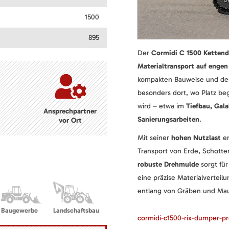
1500
895
Der
Cormidi C 1500 Ketten
Materialtransport auf engen
kompakten Bauweise und des 
besonders dort, wo Platz be
wird – etwa im
Tiefbau, Gal
Ansprechpartner
Sanierungsarbeiten
.
vor Ort
Mit seiner
hohen Nutzlast
er
Transport von Erde, Schotter
robuste Drehmulde
sorgt für
eine präzise Materialverteil
entlang von Gräben und Ma
Baugewerbe
Landschaftsbau
cormidi-c1500-rix-dumper-p