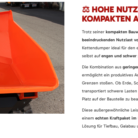
⚖️ HOHE NUTZ
KOMPAKTEN A
Trotz seiner
kompakten Bauw
beeindruckenden Nutzlast vo
Kettendumper ideal für den e
selbst auf
engen und schwer 
Die Kombination aus
gering
ermöglicht ein produktives A
Grenzen stoßen. Ob Erde, Sc
transportiert schwere Laste
Platz auf der Baustelle zu b
Diese außergewöhnliche Leis
einem
echten Kraftpaket i
Lösung für Tiefbau, Galabau 