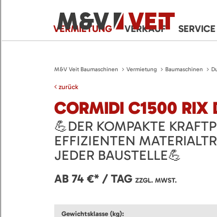
VERMIETUNG
VERKAUF
SERVICE
M&V Veit Baumaschinen
Vermietung
Baumaschinen
D
zurück
CORMIDI C1500 RIX
💪DER KOMPAKTE KRAFTP
EFFIZIENTEN MATERIALT
JEDER BAUSTELLE💪
AB 74 €* / TAG
ZZGL. MWST.
Gewichtsklasse (kg):