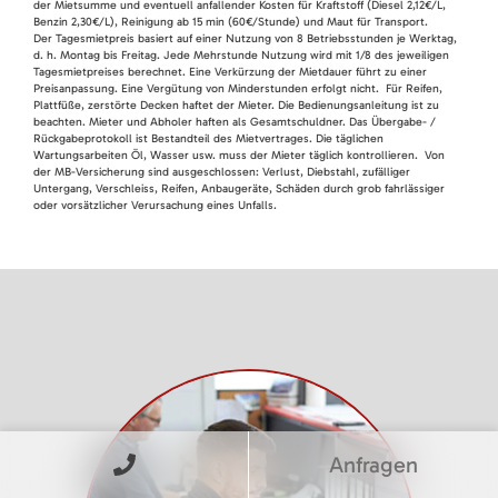
der Mietsumme und eventuell anfallender Kosten für Kraftstoff (Diesel 2,12€/L,
Benzin 2,30€/L), Reinigung ab 15 min (60€/Stunde) und Maut für Transport.
Der Tagesmietpreis basiert auf einer Nutzung von 8 Betriebsstunden je Werktag,
d. h. Montag bis Freitag. Jede Mehrstunde Nutzung wird mit 1/8 des jeweiligen
Tagesmietpreises berechnet. Eine Verkürzung der Mietdauer führt zu einer
Preisanpassung. Eine Vergütung von Minderstunden erfolgt nicht. Für Reifen,
Plattfüße, zerstörte Decken haftet der Mieter. Die Bedienungsanleitung ist zu
beachten. Mieter und Abholer haften als Gesamtschuldner. Das Übergabe- /
Rückgabeprotokoll ist Bestandteil des Mietvertrages. Die täglichen
Wartungsarbeiten Öl, Wasser usw. muss der Mieter täglich kontrollieren. Von
der MB-Versicherung sind ausgeschlossen: Verlust, Diebstahl, zufälliger
Untergang, Verschleiss, Reifen, Anbaugeräte, Schäden durch grob fahrlässiger
oder vorsätzlicher Verursachung eines Unfalls.
Anfragen