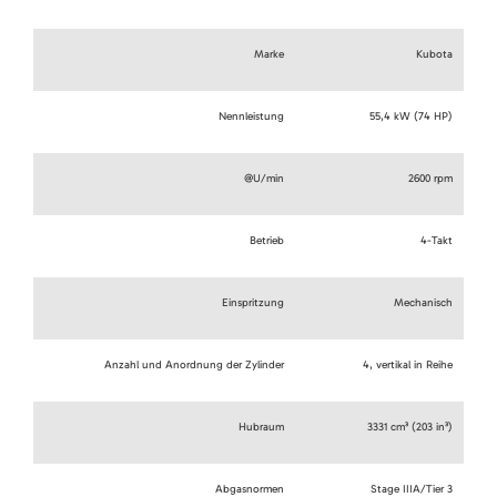
Marke
Kubota
Nennleistung
55,4 kW (74 HP)
@U/min
2600 rpm
Betrieb
4-Takt
Einspritzung
Mechanisch
Anzahl und Anordnung der Zylinder
4, vertikal in Reihe
Hubraum
3331 cm³ (203 in³)
Abgasnormen
Stage IIIA/Tier 3