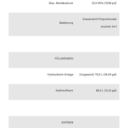
Max. Betriebsdruck
23,0 MPa (3336 psi)
Steuerventil Proportionaler
Bedienung
Joystick 4in1
FÜLLMENGEN
Hydraulische Anlage
(insgesamt) 70,0 L (18,49 gal)
Kraftstofftank
80,0 L (21,13 gal)
ANTRIEB