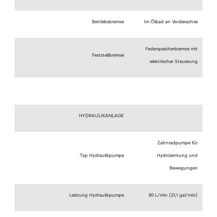
Betriebsbremse
Im Ölbad an Vorderachse
Federspeicherbremse mit
Feststellbremse
elektrischer Steuerung
HYDRAULIKANLAGE
Zahnradpumpe für
Typ Hydraulikpumpe
Hydrolenkung und
Bewegungen
Leistung Hydraulikpumpe
80 L/min (21,1 gal/min)