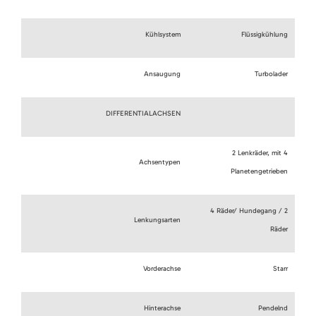
Kühlsystem
Flüssigkühlung
Ansaugung
Turbolader
DIFFERENTIALACHSEN
2 Lenkräder, mit 4
Achsentypen
Planetengetrieben
4 Räder/ Hundegang / 2
Lenkungsarten
Räder
Vorderachse
Starr
Hinterachse
Pendelnd