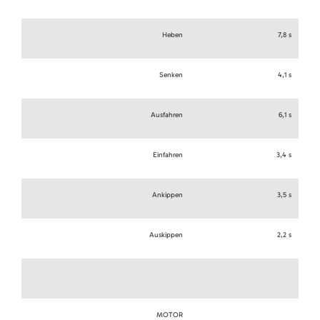
Heben
7,8 s
Senken
4,1 s
Ausfahren
6,1 s
Einfahren
3,4 s
Ankippen
3,5 s
Auskippen
2,2 s
MOTOR