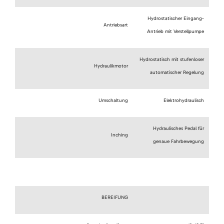
Hydrostatischer Eingang-
Antriebsart
Antrieb mit Verstellpumpe
Hydrostatisch mit stufenloser
Hydraulikmotor
automatischer Regelung
Umschaltung
Elektrohydraulisch
Hydraulisches Pedal für
Inching
genaue Fahrbewegung
BEREIFUNG