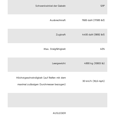
Schwenkwinkel der Gabeln
129°
Ausbrechkraft
7600 daN (17085 lbf)
Zugkraft
4400 daN (9892 lbf)
Max. Steigfähigkeit
40%
Leergewicht
4900 kg (10803 lb)
Höchstgeschwindigkeit (auf Reifen mit dem
30 km/h (18,6 mph)
maximal zulässigen Durchmesser bezogen)
AUSLEGER