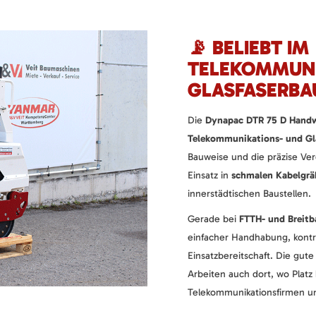
📡 BELIEBT IM
TELEKOMMUNI
GLASFASERBA
Die
Dynapac DTR 75 D Hand
Telekommunikations- und Gla
Bauweise und die präzise Verd
Einsatz in
schmalen Kabelgrä
innerstädtischen Baustellen.
Gerade bei
FTTH- und Breit
einfacher Handhabung, kontro
Einsatzbereitschaft. Die gute
Arbeiten auch dort, wo Platz 
Telekommunikationsfirmen u