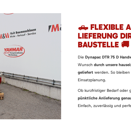
🛻 FLEXIBLE
LIEFERUNG DI
BAUSTELLE 🚚
Die
Dynapac DTR 75 D Hand
Wunsch
durch unsere hauseig
geliefert
werden. So bleiben S
Einsatzplanung.
Ob kurzfristiger Bedarf oder 
pünktliche Anlieferung gena
Einfach, zuverlässig und per