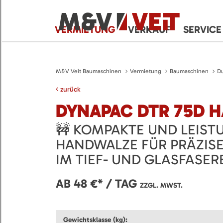
VERMIETUNG
VERKAUF
SERVICE
M&V Veit Baumaschinen
Vermietung
Baumaschinen
D
zurück
DYNAPAC DTR 75D 
🚧 KOMPAKTE UND LEIST
HANDWALZE FÜR PRÄZIS
IM TIEF- UND GLASFASER
AB 48 €* / TAG
ZZGL. MWST.
Gewichtsklasse (kg):