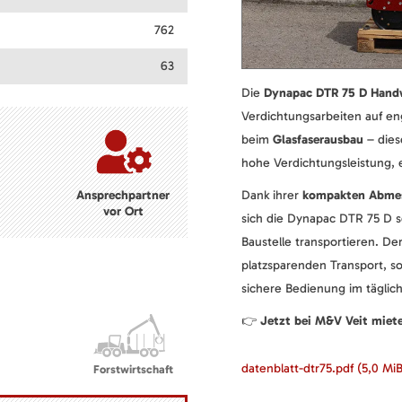
762
63
Die
Dynapac DTR 75 D Hand
Verdichtungsarbeiten auf e
beim
Glasfaserausbau
– dies
hohe Verdichtungsleistung, 
Ansprechpartner
Dank ihrer
kompakten Abme
vor Ort
sich die Dynapac DTR 75 D s
Baustelle transportieren. De
platzsparenden Transport, s
sichere Bedienung im täglich
👉
Jetzt bei M&V Veit miet
datenblatt-dtr75.pdf
(5,0 MiB
Forstwirtschaft