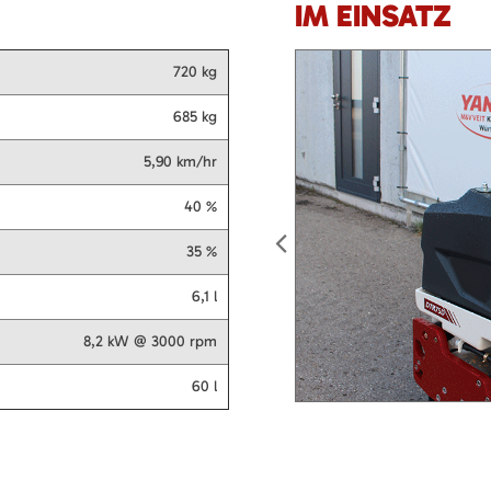
IM EINSATZ
720 kg
685 kg
5,90 km/hr
40 %
35 %
6,1 l
8,2 kW @ 3000 rpm
60 l