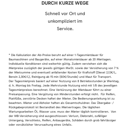
DURCH KURZE WEGE
Schnell vor Ort und
unkompliziert im
Service.
* Die Kalkulation der Ab-Preise beruht auf einer 1-Tagesmietdauer für
Baumaschinen und Baugeräte, auf einer Monatsmietdauer ab 20 Miettagen.
Individuelle Konditionen sind weiterhin gültig. Zudem verstehen sich die
Mietpreise zuzüglich der jeweils gültigen MwSt. sowie der Versicherung von 7 %
der Mietsumme und eventuell anfallender Kosten für Kraftstoff (Diesel 2,12€/L,
Benzin 2,30€/L), Reinigung ab 15 min (60€/Stunde) und Maut für Transport.
Der Tagesmietpreis basiert auf einer Nutzung von 8 Betriebsstunden je Werktag,
d. h. Montag bis Freitag. Jede Mehrstunde Nutzung wird mit 1/8 des jeweiligen
Tagesmietpreises berechnet. Eine Verkürzung der Mietdauer führt zu einer
Preisanpassung. Eine Vergütung von Minderstunden erfolgt nicht. Für Reifen,
Plattfüße, zerstörte Decken haftet der Mieter. Die Bedienungsanleitung ist zu
beachten. Mieter und Abholer haften als Gesamtschuldner. Das Übergabe- /
Rückgabeprotokoll ist Bestandteil des Mietvertrages. Die täglichen
Wartungsarbeiten Öl, Wasser usw. muss der Mieter täglich kontrollieren. Von
der MB-Versicherung sind ausgeschlossen: Verlust, Diebstahl, zufälliger
Untergang, Verschleiss, Reifen, Anbaugeräte, Schäden durch grob fahrlässiger
oder vorsätzlicher Verursachung eines Unfalls.