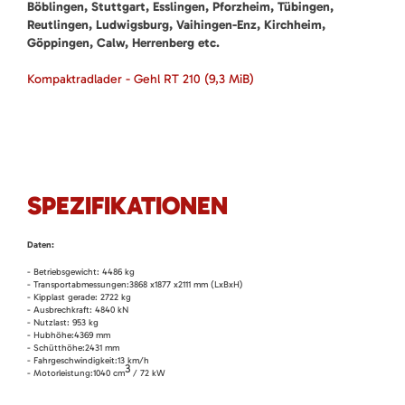
Böblingen, Stuttgart, Esslingen, Pforzheim, Tübingen,
Reutlingen, Ludwigsburg, Vaihingen-Enz, Kirchheim,
Göppingen, Calw, Herrenberg etc.
Kompaktradlader - Gehl RT 210
(9,3 MiB)
SPEZIFIKATIONEN
Daten:
- Betriebsgewicht: 4486 kg
- Transportabmessungen:3868 x1877 x2111 mm (LxBxH)
- Kipplast gerade: 2722 kg
- Ausbrechkraft: 4840 kN
- Nutzlast: 953 kg
- Hubhöhe:4369 mm
- Schütthöhe:2431 mm
- Fahrgeschwindigkeit:13 km/h
3
- Motorleistung:1040 cm
/ 72 kW