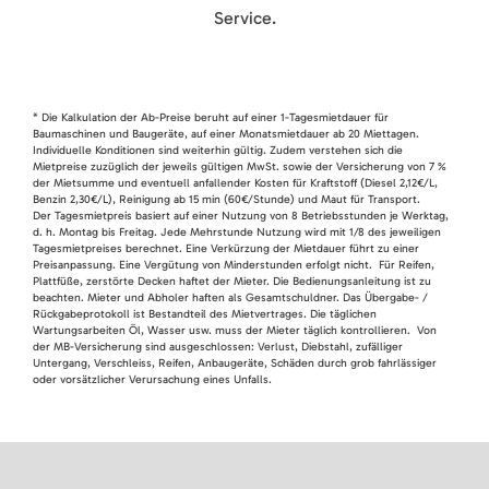
Service.
* Die Kalkulation der Ab-Preise beruht auf einer 1-Tagesmietdauer für
Baumaschinen und Baugeräte, auf einer Monatsmietdauer ab 20 Miettagen.
Individuelle Konditionen sind weiterhin gültig. Zudem verstehen sich die
Mietpreise zuzüglich der jeweils gültigen MwSt. sowie der Versicherung von 7 %
der Mietsumme und eventuell anfallender Kosten für Kraftstoff (Diesel 2,12€/L,
Benzin 2,30€/L), Reinigung ab 15 min (60€/Stunde) und Maut für Transport.
Der Tagesmietpreis basiert auf einer Nutzung von 8 Betriebsstunden je Werktag,
d. h. Montag bis Freitag. Jede Mehrstunde Nutzung wird mit 1/8 des jeweiligen
Tagesmietpreises berechnet. Eine Verkürzung der Mietdauer führt zu einer
Preisanpassung. Eine Vergütung von Minderstunden erfolgt nicht. Für Reifen,
Plattfüße, zerstörte Decken haftet der Mieter. Die Bedienungsanleitung ist zu
beachten. Mieter und Abholer haften als Gesamtschuldner. Das Übergabe- /
Rückgabeprotokoll ist Bestandteil des Mietvertrages. Die täglichen
Wartungsarbeiten Öl, Wasser usw. muss der Mieter täglich kontrollieren. Von
der MB-Versicherung sind ausgeschlossen: Verlust, Diebstahl, zufälliger
Untergang, Verschleiss, Reifen, Anbaugeräte, Schäden durch grob fahrlässiger
oder vorsätzlicher Verursachung eines Unfalls.