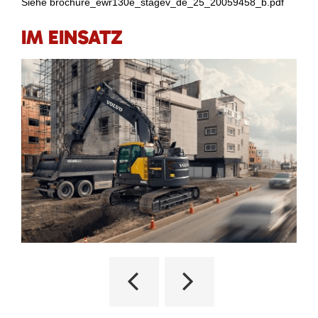
Siehe brochure_ewr130e_stagev_de_25_20059458_b.pdf
IM EINSATZ