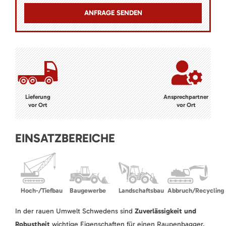
Lieferung
Ansprechpartner
vor Ort
vor Ort
EINSATZBEREICHE
Hoch-/Tiefbau
Baugewerbe
Landschaftsbau
Abbruch/Recycling
In der rauen Umwelt Schwedens sind
Zuverlässigkeit und
Robustheit
wichtige Eigenschaften für einen Raupenbagger.