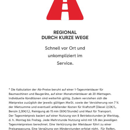
REGIONAL
DURCH KURZE WEGE
Schnell vor Ort und
unkompliziert im
Service.
* Die Kalkulation der Ab-Preise beruht auf einer 1-Tagesmietdauer für
Baumaschinen und Baugeräte, auf einer Monatsmietdauer ab 20 Miettagen.
Individuelle Konditionen sind weiterhin gültig. Zudem verstehen sich die
Mietpreise zuzüglich der jeweils gültigen MwSt. sowie der Versicherung von 7 %
der Mietsumme und eventuell anfallender Kosten für Kraftstoff (Diesel 2,12€/L,
Benzin 2,30€/L), Reinigung ab 15 min (60€/Stunde) und Maut für Transport.
Der Tagesmietpreis basiert auf einer Nutzung von 8 Betriebsstunden je Werktag,
d. h. Montag bis Freitag. Jede Mehrstunde Nutzung wird mit 1/8 des jeweiligen
Tagesmietpreises berechnet. Eine Verkürzung der Mietdauer führt zu einer
Preisanpassung. Eine Vergütung von Minderstunden erfolgt nicht. Für Reifen,