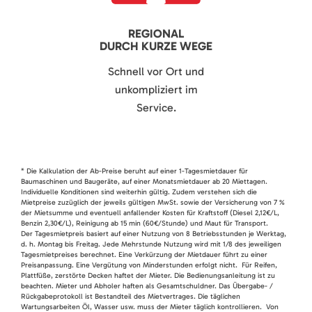
REGIONAL
DURCH KURZE WEGE
Schnell vor Ort und
unkompliziert im
Service.
* Die Kalkulation der Ab-Preise beruht auf einer 1-Tagesmietdauer für
Baumaschinen und Baugeräte, auf einer Monatsmietdauer ab 20 Miettagen.
Individuelle Konditionen sind weiterhin gültig. Zudem verstehen sich die
Mietpreise zuzüglich der jeweils gültigen MwSt. sowie der Versicherung von 7 %
der Mietsumme und eventuell anfallender Kosten für Kraftstoff (Diesel 2,12€/L,
Benzin 2,30€/L), Reinigung ab 15 min (60€/Stunde) und Maut für Transport.
Der Tagesmietpreis basiert auf einer Nutzung von 8 Betriebsstunden je Werktag,
d. h. Montag bis Freitag. Jede Mehrstunde Nutzung wird mit 1/8 des jeweiligen
Tagesmietpreises berechnet. Eine Verkürzung der Mietdauer führt zu einer
Preisanpassung. Eine Vergütung von Minderstunden erfolgt nicht. Für Reifen,
Plattfüße, zerstörte Decken haftet der Mieter. Die Bedienungsanleitung ist zu
beachten. Mieter und Abholer haften als Gesamtschuldner. Das Übergabe- /
Rückgabeprotokoll ist Bestandteil des Mietvertrages. Die täglichen
Wartungsarbeiten Öl, Wasser usw. muss der Mieter täglich kontrollieren. Von