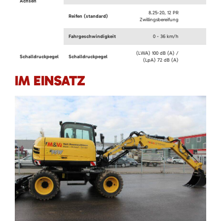
Achsen
8.25-20, 12 PR
Reifen (standard)
Zwillingsbereifung
Fahrgeschwindigkeit
0 - 36 km/h
(LWA) 100 dB (A) /
Schalldruckpegel
Schalldruckpegel
(LpA) 72 dB (A)
IM EINSATZ