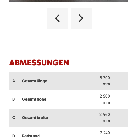
ABMESSUNGEN
5 700
A
Gesamtlänge
mm
2 900
B
Gesamthöhe
mm
2 460
C
Gesamtbreite
mm
2 240
D
Radstand