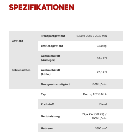
SPEZIFIKATIONEN
Transportgewicht
6300 x 2450 x 2930 mm
Gewicht
Betriebsgewicht
9300 kg
Ausbrechkraft
53,2 kN
(Ausleger)
Betriebsdaten
Ausbrechkraft
42,6 kN
(Löffel)
Drehgeschwindigkeit
0-10 U/min
Typ
Deutz, TCD3.6 L4
Kraftstoff
Diesel
74,4 kW (101 PS) /
Nettoleistung
2000 U/min
Hubraum
3600 cm³