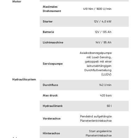
Motor
Maximales
410 Nm / 1600 U/min
Drehmoment
Starter
12V / 4,0 kW
Batterie
12V / 135 Ah
Lichtmaschine
14V / 95 Ah
Axialkolbenregelpumpe
mit Load-Sensing,
gekoppelt mit einer
Servicepumpe
lastunabhängigen
Durchflußverteilung
(LUDV)
Hydrauliksystem
Durchfluss
142 l/min
Max druck
420 bars
Hydrauliktank
60 l
Pendelnd aufgehängte
Vorderachse
Planetenlenktriebachse
Starr angelenkte
Hinterachse
Planetentriebachse