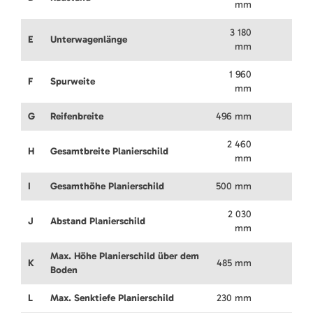
mm
3 180
E
Unterwagenlänge
mm
1 960
F
Spurweite
mm
G
Reifenbreite
496 mm
2 460
H
Gesamtbreite Planierschild
mm
I
Gesamthöhe Planierschild
500 mm
2 030
J
Abstand Planierschild
mm
Max. Höhe Planierschild über dem
K
485 mm
Boden
L
Max. Senktiefe Planierschild
230 mm