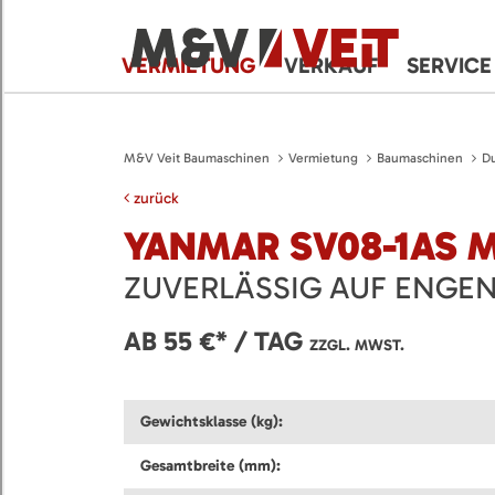
VERMIETUNG
VERKAUF
SERVICE
M&V Veit Baumaschinen
Vermietung
Baumaschinen
D
zurück
YANMAR SV08-1AS 
ZUVERLÄSSIG AUF ENGEN
AB 55 €* / TAG
ZZGL. MWST.
Gewichtsklasse (kg):
Gesamtbreite (mm):