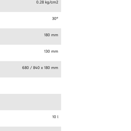
0.28 kg/cm2
30°
180 mm
130 mm
680 / 840 x 180 mm
10 l