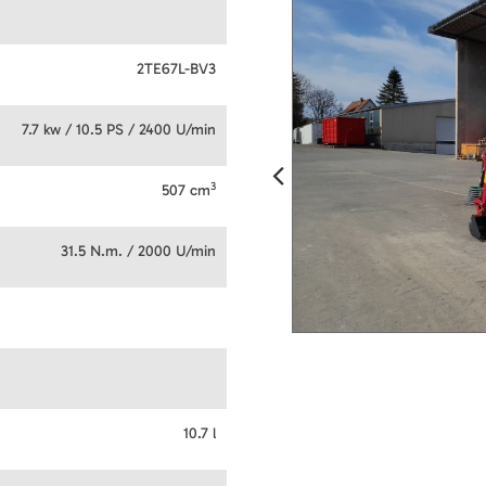
2TE67L-BV3
7.7 kw / 10.5 PS / 2400 U/min
3
507 cm
31.5 N.m. / 2000 U/min
10.7 l