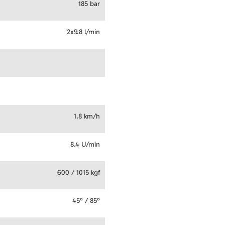
185 bar
2x9.8 l/min
1.8 km/h
8.4 U/min
600 / 1015 kgf
45° / 85°