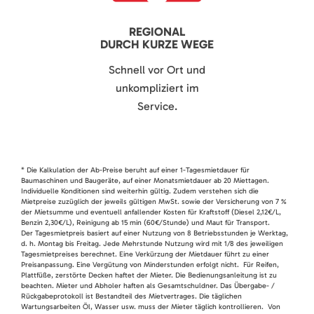
REGIONAL
DURCH KURZE WEGE
Schnell vor Ort und
unkompliziert im
Service.
* Die Kalkulation der Ab-Preise beruht auf einer 1-Tagesmietdauer für
Baumaschinen und Baugeräte, auf einer Monatsmietdauer ab 20 Miettagen.
Individuelle Konditionen sind weiterhin gültig. Zudem verstehen sich die
Mietpreise zuzüglich der jeweils gültigen MwSt. sowie der Versicherung von 7 %
der Mietsumme und eventuell anfallender Kosten für Kraftstoff (Diesel 2,12€/L,
Benzin 2,30€/L), Reinigung ab 15 min (60€/Stunde) und Maut für Transport.
Der Tagesmietpreis basiert auf einer Nutzung von 8 Betriebsstunden je Werktag,
d. h. Montag bis Freitag. Jede Mehrstunde Nutzung wird mit 1/8 des jeweiligen
Tagesmietpreises berechnet. Eine Verkürzung der Mietdauer führt zu einer
Preisanpassung. Eine Vergütung von Minderstunden erfolgt nicht. Für Reifen,
Plattfüße, zerstörte Decken haftet der Mieter. Die Bedienungsanleitung ist zu
beachten. Mieter und Abholer haften als Gesamtschuldner. Das Übergabe- /
Rückgabeprotokoll ist Bestandteil des Mietvertrages. Die täglichen
Wartungsarbeiten Öl, Wasser usw. muss der Mieter täglich kontrollieren. Von